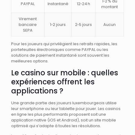
1‑2 % du
PAYPAL
Instantané
12‑24 h
montant
Virement
bancaire
1‑2 jours
2‑5 jours
Aucun
SEPA
Pour les joueurs qui privilégient les retraits rapides, les
portefeuilles électroniques comme PAYPAL ou les
solutions de paiement instantané sont souvent les
meilleures options.
Le casino sur mobile : quelles
expériences offrent les
applications ?
Une grande partie des joueurs luxembourgeois utilise
leur smartphone ou leur tablette pour jouer. Les casinos
en ligne les plus performants proposent soit une
application native (iOS et Android), soit un site mobile
optimisé qui s’adapte à toutes les résolutions.