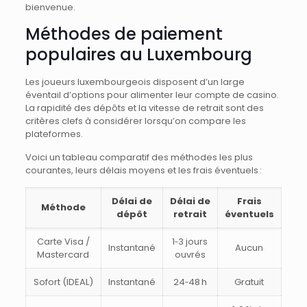
bienvenue.
Méthodes de paiement
populaires au Luxembourg
Les joueurs luxembourgeois disposent d’un large
éventail d’options pour alimenter leur compte de casino.
La rapidité des dépôts et la vitesse de retrait sont des
critères clefs à considérer lorsqu’on compare les
plateformes.
Voici un tableau comparatif des méthodes les plus
courantes, leurs délais moyens et les frais éventuels :
Délai de
Délai de
Frais
Méthode
dépôt
retrait
éventuels
Carte Visa /
1‑3 jours
Instantané
Aucun
Mastercard
ouvrés
Sofort (IDEAL)
Instantané
24‑48 h
Gratuit