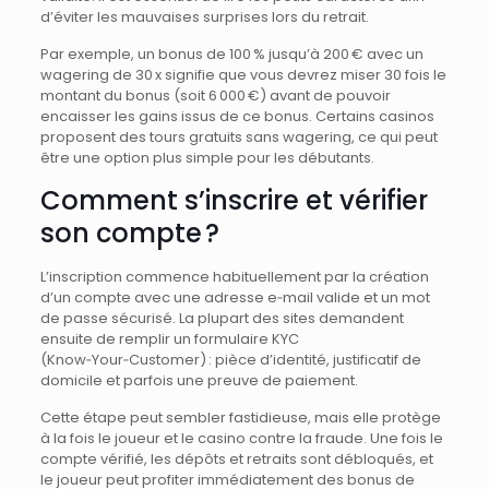
d’éviter les mauvaises surprises lors du retrait.
Par exemple, un bonus de 100 % jusqu’à 200 € avec un
wagering de 30 x signifie que vous devrez miser 30 fois le
montant du bonus (soit 6 000 €) avant de pouvoir
encaisser les gains issus de ce bonus. Certains casinos
proposent des tours gratuits sans wagering, ce qui peut
être une option plus simple pour les débutants.
Comment s’inscrire et vérifier
son compte ?
L’inscription commence habituellement par la création
d’un compte avec une adresse e‑mail valide et un mot
de passe sécurisé. La plupart des sites demandent
ensuite de remplir un formulaire KYC
(Know‑Your‑Customer) : pièce d’identité, justificatif de
domicile et parfois une preuve de paiement.
Cette étape peut sembler fastidieuse, mais elle protège
à la fois le joueur et le casino contre la fraude. Une fois le
compte vérifié, les dépôts et retraits sont débloqués, et
le joueur peut profiter immédiatement des bonus de