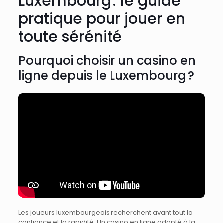
Luxembourg : le guide
pratique pour jouer en
toute sérénité
Pourquoi choisir un casino en
ligne depuis le Luxembourg ?
Les joueurs luxembourgeois recherchent avant tout la
confiance et la rapidité. Un casino en ligne adapté à la