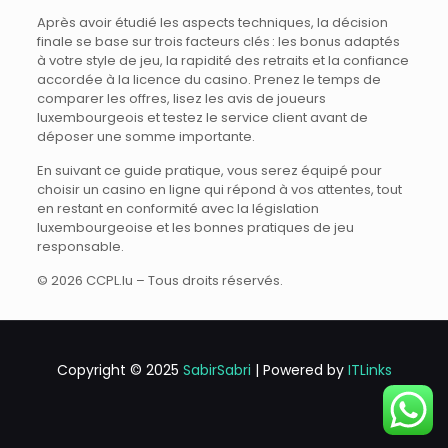
Après avoir étudié les aspects techniques, la décision
finale se base sur trois facteurs clés : les bonus adaptés
à votre style de jeu, la rapidité des retraits et la confiance
accordée à la licence du casino. Prenez le temps de
comparer les offres, lisez les avis de joueurs
luxembourgeois et testez le service client avant de
déposer une somme importante.
En suivant ce guide pratique, vous serez équipé pour
choisir un casino en ligne qui répond à vos attentes, tout
en restant en conformité avec la législation
luxembourgeoise et les bonnes pratiques de jeu
responsable.
© 2026 CCPL.lu – Tous droits réservés.
Copyright © 2025
SabirSabri
| Powered by
ITLinks