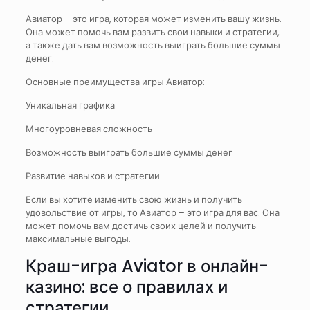
Авиатор – это игра, которая может изменить вашу жизнь.
Она может помочь вам развить свои навыки и стратегии,
а также дать вам возможность выиграть большие суммы
денег.
Основные преимущества игры Авиатор:
Уникальная графика
Многоуровневая сложность
Возможность выиграть большие суммы денег
Развитие навыков и стратегии
Если вы хотите изменить свою жизнь и получить
удовольствие от игры, то Авиатор – это игра для вас. Она
может помочь вам достичь своих целей и получить
максимальные выгоды.
Краш-игра Aviator в онлайн-
казино: все о правилах и
стратегии