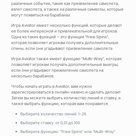
различные события, такие как приземление самолета,
взлет самолета, а также на различные символы, которые
могут появиться на барабанах.
Игра Aviator имеет несколько функций, которые делают
ее более интересной и привлекательной для игроков.
Одна из таких функций – это функция “Free Spins”,
которая позволяет игрокам получать дополнительные
спины, если они угадывают приземление самолета.
Игра Aviator также имеет функцию “Multi-Way”, которая
позволяет игрокам получать дополнительные выигры,
если они угадывают приземление самолета на
несколько барабанов.
Чтобы начать играть в Aviator, вам нужно
зарегистрироваться в онлайн-казино и сделать депозит.
Затем вы можете выбрать количество линий и ставку, а
также выбрать функцию, которая вам понравится.
Выберите количество линий: 1-25
Выберите ставку: от 0,01 до 100
Выберите функцию: “Free Spins” или “Multi-Way”