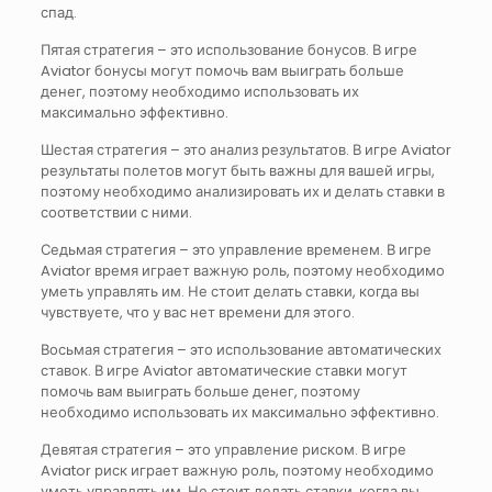
спад.
Пятая стратегия – это использование бонусов. В игре
Aviator бонусы могут помочь вам выиграть больше
денег, поэтому необходимо использовать их
максимально эффективно.
Шестая стратегия – это анализ результатов. В игре Aviator
результаты полетов могут быть важны для вашей игры,
поэтому необходимо анализировать их и делать ставки в
соответствии с ними.
Седьмая стратегия – это управление временем. В игре
Aviator время играет важную роль, поэтому необходимо
уметь управлять им. Не стоит делать ставки, когда вы
чувствуете, что у вас нет времени для этого.
Восьмая стратегия – это использование автоматических
ставок. В игре Aviator автоматические ставки могут
помочь вам выиграть больше денег, поэтому
необходимо использовать их максимально эффективно.
Девятая стратегия – это управление риском. В игре
Aviator риск играет важную роль, поэтому необходимо
уметь управлять им. Не стоит делать ставки, когда вы