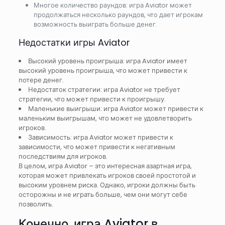
Многое количество раундов: игра Aviator может
продолжаться несколько раундов, что дает игрокам
возможность выиграть больше денег.
Недостатки игры Aviator
Высокий уровень проигрыша: игра Aviator имеет
высокий уровень проигрыша, что может привести к
потере денег.
Недостаток стратегии: игра Aviator не требует
стратегии, что может привести к проигрышу.
Маленькие выигрыши: игра Aviator может привести к
маленьким выигрышам, что может не удовлетворить
игроков.
Зависимость: игра Aviator может привести к
зависимости, что может привести к негативным
последствиям для игроков.
В целом, игра Aviator – это интересная азартная игра,
которая может привлекать игроков своей простотой и
высоким уровнем риска. Однако, игроки должны быть
осторожны и не играть больше, чем они могут себе
позволить.
Конечно, игра Aviator в