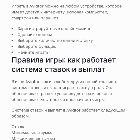
Играть в Aviator можно на любом устройстве, которое
имеет доступ к интернету, включая компьютер,
смартфон или планшет.
Зарегистрируйтесь в онлайн-казино
Сделайте депозит
Выберите количество линий и ставку
Выберите функцию
Начните играть!
Правила игры: как работает
система ставок и выплат
В игре Aviator, как и в любом других онлайн-казино,
система ставок и выплат играет важную роль. Она
обеспечивает равные условия для всех игроков и
обеспечивает честность и прозрачность игры.
Система ставок и выплат в Aviator работает следующим
образом:
Ставка
Минимальная сумма
Максимальная сумма