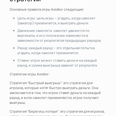
Основные правила игры Aviator следующие:
Цель игры: цель игры – угадать, когда самолет
(авиатор) приземлится, и выиграть деньги.
Движение самолета: самолет движется по
вертикали, и его положение изменяется в
зависимости от результатов предыдущих раундов.
Раунд: каждый раунд – это отдельная попытка
угадать, когда самолет приземлится.
Ставки: игрок может ставить деньги на каждый
раунд, и сумма выигрыша зависит от результата.
Стратегии игры Aviator:
Стратегия “Быстрый выигрыш”: это стратегия для
игроков, которые хотят быстро выиграть деньги. Она
заключается в том, что игрок ставит деньги на каждый
раунд, и если самолет приземляется, игрок получает
выигрыш.
Стратегия “Берегись потери”: это стратегия для игроков,