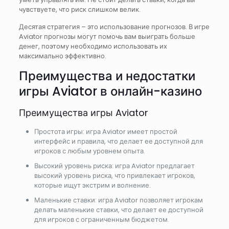
чувствуете, что риск слишком велик.
Десятая стратегия – это использование прогнозов. В игре
Aviator прогнозы могут помочь вам выиграть больше
денег, поэтому необходимо использовать их
максимально эффективно.
Преимущества и недостатки
игры Aviator в онлайн-казино
Преимущества игры Aviator
Простота игры: игра Aviator имеет простой
интерфейс и правила, что делает ее доступной для
игроков с любым уровнем опыта.
Высокий уровень риска: игра Aviator предлагает
высокий уровень риска, что привлекает игроков,
которые ищут экстрим и волнение.
Маленькие ставки: игра Aviator позволяет игрокам
делать маленькие ставки, что делает ее доступной
для игроков с ограниченным бюджетом.