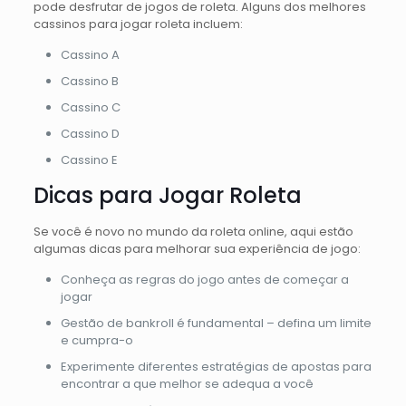
pode desfrutar de jogos de roleta. Alguns dos melhores
cassinos para jogar roleta incluem:
Cassino A
Cassino B
Cassino C
Cassino D
Cassino E
Dicas para Jogar Roleta
Se você é novo no mundo da roleta online, aqui estão
algumas dicas para melhorar sua experiência de jogo:
Conheça as regras do jogo antes de começar a
jogar
Gestão de bankroll é fundamental – defina um limite
e cumpra-o
Experimente diferentes estratégias de apostas para
encontrar a que melhor se adequa a você