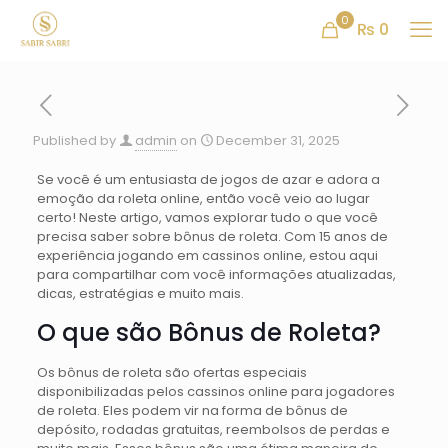
0
₨ 0
Published by
admin
on
December 31, 2025
Se você é um entusiasta de jogos de azar e adora a
emoção da roleta online, então você veio ao lugar
certo! Neste artigo, vamos explorar tudo o que você
precisa saber sobre bônus de roleta. Com 15 anos de
experiência jogando em cassinos online, estou aqui
para compartilhar com você informações atualizadas,
dicas, estratégias e muito mais.
O que são Bônus de Roleta?
Os bônus de roleta são ofertas especiais
disponibilizadas pelos cassinos online para jogadores
de roleta. Eles podem vir na forma de bônus de
depósito, rodadas gratuitas, reembolsos de perdas e