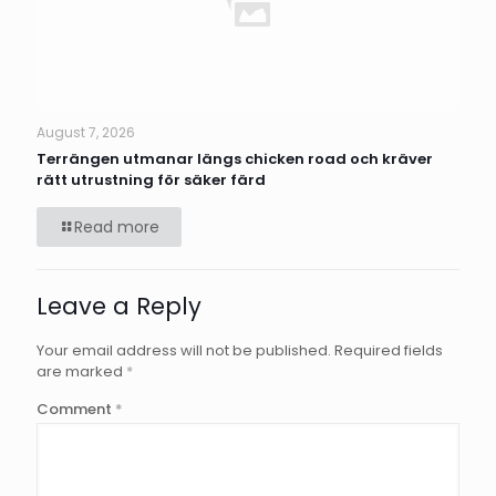
August 7, 2026
Terrängen utmanar längs chicken road och kräver
rätt utrustning för säker färd
Read more
Leave a Reply
Your email address will not be published.
Required fields
are marked
*
Comment
*