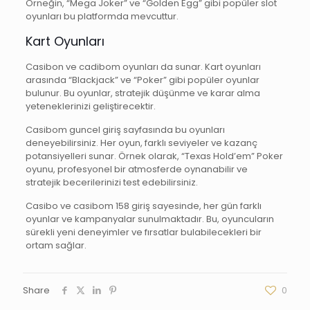
Örneğin, “Mega Joker” ve “Golden Egg” gibi popüler slot
oyunları bu platformda mevcuttur.
Kart Oyunları
Casibon ve cadibom oyunları da sunar. Kart oyunları
arasında “Blackjack” ve “Poker” gibi popüler oyunlar
bulunur. Bu oyunlar, stratejik düşünme ve karar alma
yeteneklerinizi geliştirecektir.
Casibom guncel giriş sayfasında bu oyunları
deneyebilirsiniz. Her oyun, farklı seviyeler ve kazanç
potansiyelleri sunar. Örnek olarak, “Texas Hold’em” Poker
oyunu, profesyonel bir atmosferde oynanabilir ve
stratejik becerilerinizi test edebilirsiniz.
Casibo ve casibom 158 giriş sayesinde, her gün farklı
oyunlar ve kampanyalar sunulmaktadır. Bu, oyuncuların
sürekli yeni deneyimler ve fırsatlar bulabilecekleri bir
ortam sağlar.
Share
0