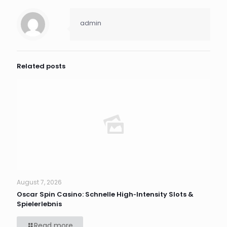
admin
Related posts
August 7, 2026
Oscar Spin Casino: Schnelle High‑Intensity Slots &
Spielerlebnis
Read more