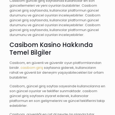
Casibom güncel giriş sayfasında kullanıcılar en son
güncellemeleri ve yeni oyunları bulabilirler. Casibom
güncel giriş sayfasında, kullanıcılar platformun güncel
durumunu ve güncel oyunları inceleyebilirler. Casibom
güncel giriş sayfasında, kullanıcılar platformun güncel
durumunu ve güncel oyunları inceleyebilirler. Casibom
güncel giriş sayfasında, kullanıcılar platformun güncel
durumunu ve güncel oyunları inceleyebilirler.
Casibom Kasino Hakkında
Temel Bilgiler
Casibom, en güvenli ve güvenilir oyun platformlarından
biridir.
casibom giriş
sayfasına giderek, kullanıcıların
rahat ve güvenli bir deneyim yaşayabilecekleri bir ortam
bulabilirler.
Casibom, güncel giriş sayfası sayesinde kullanıcılarına en
son güncel oyunlar ve teklifler sunmaktadır. casibom
güncel giriş sayfasını ziyaret ederek, kullanıcılar
platformun en son gelişmelerini ve güncel tekliflerini takip
edebilirler.
Casibom, güvenliği en üst düzeyde ön planda tutar.