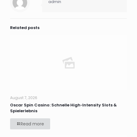
admin
Related posts
August 7, 2026
Oscar Spin Casino: Schnelle High‑Intensity Slots &
Spielerlebnis
Read more