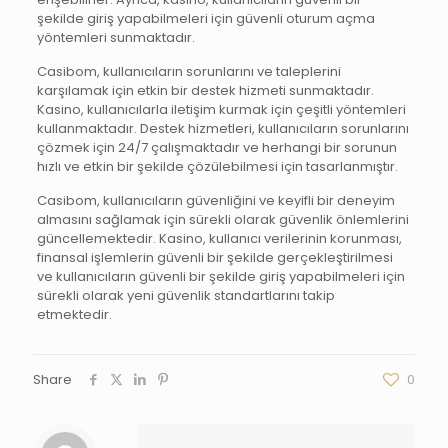
şekilde giriş yapabilmeleri için güvenli oturum açma
yöntemleri sunmaktadır.
Casibom, kullanıcıların sorunlarını ve taleplerini
karşılamak için etkin bir destek hizmeti sunmaktadır.
Kasino, kullanıcılarla iletişim kurmak için çeşitli yöntemleri
kullanmaktadır. Destek hizmetleri, kullanıcıların sorunlarını
çözmek için 24/7 çalışmaktadır ve herhangi bir sorunun
hızlı ve etkin bir şekilde çözülebilmesi için tasarlanmıştır.
Casibom, kullanıcıların güvenliğini ve keyifli bir deneyim
almasını sağlamak için sürekli olarak güvenlik önlemlerini
güncellemektedir. Kasino, kullanıcı verilerinin korunması,
finansal işlemlerin güvenli bir şekilde gerçekleştirilmesi
ve kullanıcıların güvenli bir şekilde giriş yapabilmeleri için
sürekli olarak yeni güvenlik standartlarını takip
etmektedir.
Share
0