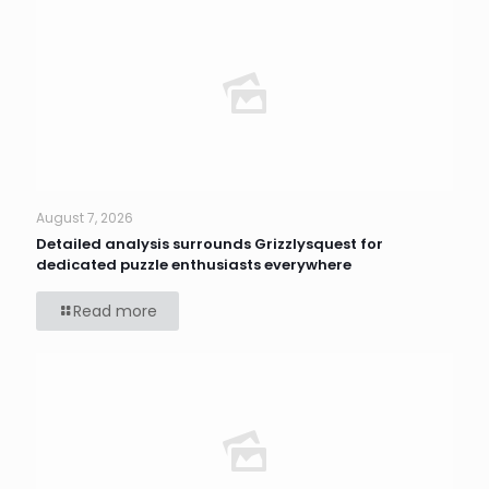
August 7, 2026
Detailed analysis surrounds Grizzlysquest for
dedicated puzzle enthusiasts everywhere
Read more