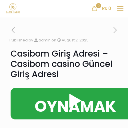
0
₨ 0
Published by
admin
on
August 2, 2025
Casibom Giriş Adresi –
Casibom casino Güncel
Giriş Adresi
▶️
OYNAMAK