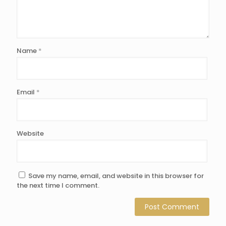
Name
*
Email
*
Website
Save my name, email, and website in this browser for
the next time I comment.