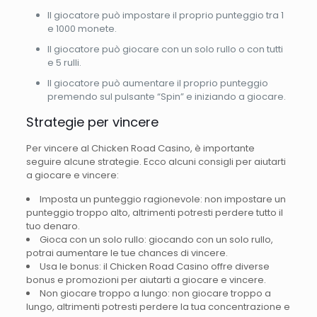
Il giocatore può impostare il proprio punteggio tra 1
e 1000 monete.
Il giocatore può giocare con un solo rullo o con tutti
e 5 rulli.
Il giocatore può aumentare il proprio punteggio
premendo sul pulsante “Spin” e iniziando a giocare.
Strategie per vincere
Per vincere al Chicken Road Casino, è importante
seguire alcune strategie. Ecco alcuni consigli per aiutarti
a giocare e vincere:
Imposta un punteggio ragionevole: non impostare un
punteggio troppo alto, altrimenti potresti perdere tutto il
tuo denaro.
Gioca con un solo rullo: giocando con un solo rullo,
potrai aumentare le tue chances di vincere.
Usa le bonus: il Chicken Road Casino offre diverse
bonus e promozioni per aiutarti a giocare e vincere.
Non giocare troppo a lungo: non giocare troppo a
lungo, altrimenti potresti perdere la tua concentrazione e