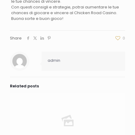
le tue chances di vincere.
Con questi consigli e strategie, potrai aumentare le tue
chances di giocare e vincere al Chicken Road Casino.
Buona sorte e buon gioco!
Share
0
admin
Related posts