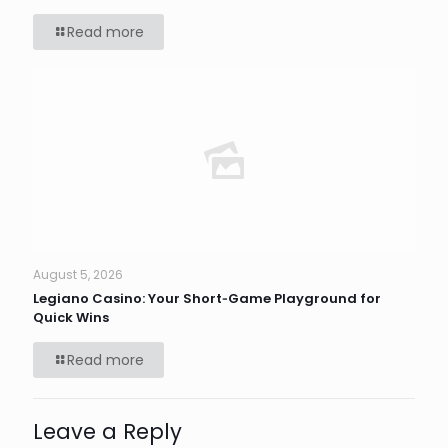
Read more
August 5, 2026
Legiano Casino: Your Short‑Game Playground for
Quick Wins
Read more
Leave a Reply