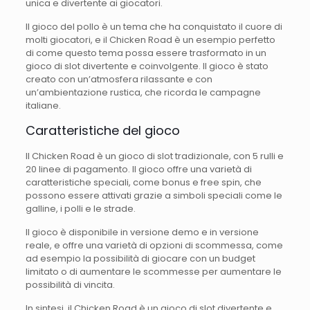
unica e divertente ai giocatori.
Il gioco del pollo è un tema che ha conquistato il cuore di
molti giocatori, e il Chicken Road è un esempio perfetto
di come questo tema possa essere trasformato in un
gioco di slot divertente e coinvolgente. Il gioco è stato
creato con un’atmosfera rilassante e con
un’ambientazione rustica, che ricorda le campagne
italiane.
Caratteristiche del gioco
Il Chicken Road è un gioco di slot tradizionale, con 5 rulli e
20 linee di pagamento. Il gioco offre una varietà di
caratteristiche speciali, come bonus e free spin, che
possono essere attivati grazie a simboli speciali come le
galline, i polli e le strade.
Il gioco è disponibile in versione demo e in versione
reale, e offre una varietà di opzioni di scommessa, come
ad esempio la possibilità di giocare con un budget
limitato o di aumentare le scommesse per aumentare le
possibilità di vincita.
In sintesi, il Chicken Road è un gioco di slot divertente e