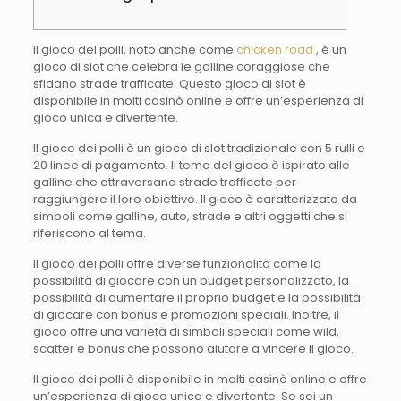
Il gioco dei polli, noto anche come
chicken road
, è un
gioco di slot che celebra le galline coraggiose che
sfidano strade trafficate. Questo gioco di slot è
disponibile in molti casinò online e offre un’esperienza di
gioco unica e divertente.
Il gioco dei polli è un gioco di slot tradizionale con 5 rulli e
20 linee di pagamento. Il tema del gioco è ispirato alle
galline che attraversano strade trafficate per
raggiungere il loro obiettivo. Il gioco è caratterizzato da
simboli come galline, auto, strade e altri oggetti che si
riferiscono al tema.
Il gioco dei polli offre diverse funzionalità come la
possibilità di giocare con un budget personalizzato, la
possibilità di aumentare il proprio budget e la possibilità
di giocare con bonus e promozioni speciali. Inoltre, il
gioco offre una varietà di simboli speciali come wild,
scatter e bonus che possono aiutare a vincere il gioco.
Il gioco dei polli è disponibile in molti casinò online e offre
un’esperienza di gioco unica e divertente. Se sei un