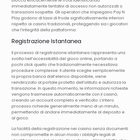
blocca efficacemente le frodi identificando
immediatamente tentativi di accesso non autorizzati o
transazioni sospette. Gli operatori che impiegano Pay N
Play godono di tassi di frode significativamente inferiori
rispetto ai casino tradizionali, proteggendo sia i giocatori
che l’integrità della piattaforma.
Registrazione Istantanea
Il processo di registrazione istantanea rappresenta una
svolta nell’accessibilità del gioco online, portando a
pochi click quello che tradizionalmente necessitava
procedure complesse. Il utente sceglie semplicemente
la propria banca dall’elenco disponibile, viene
reindirizzato al portale protetto dell’istituto e autorizza la
transazione. In questo momento, le informazioni richieste
vengono trasmesse automaticamente con il casinò,
creando un account completo e verificato. L’intero
processo richiede generalmente meno di un minuto,
permettendo di andare immediatamente al deposito e
al gioco.
La facilità della registrazione nei casino senza documenti
non compromette in alcun modo i obblighi legali di