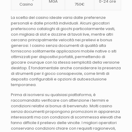
MGA
0-24 ore
Casino
750€
La scelta del casino ideale varia dalle preferenze
personali e dalle priorità individuali. Alcuni giocatori
preferiscono cataloghi di giochi particolarmente vasti,
con migliaia di slot e dozzine di tavoli live, mentre altri
cercano principalmente velocità nei prelievi e bonus
generosi. I casino senza documenti di qualità alta
forniscono solitamente applicazioni mobile native o siti
ottimizzati per dispositivi portatili, permettendo di
giocare ovunque con la stessa semplicità della versione
desktop. È fondamentale anche considerare la presenza
di strumenti per il gioco consapevole, come limiti di
deposito configurabili e opzioni di autoesclusione
temporanea.
Prima di iscriversi su qualsiasi piattaforma, è
raccomandato verificare con attenzione i termini e
condizioni relativi ai bonus di benvenuto. Molti casino
senza documenti propongono promozioni in apparenza
interessanti ma con condizioni di scommessa elevati che
fanno difficile il prelievo delle vincite. I migliori operatori
conservano condizioni chiare con requisiti ragionevoli,