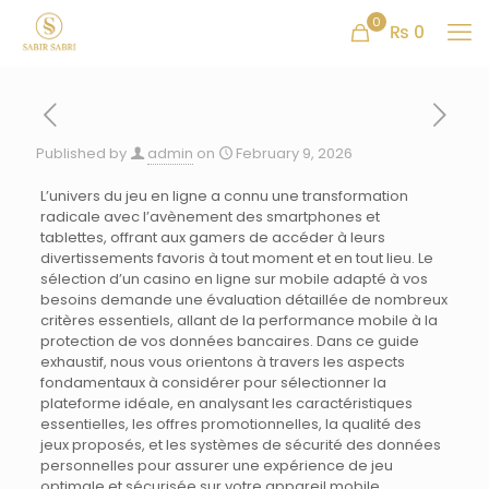
0
₨ 0
Published by
admin
on
February 9, 2026
L’univers du jeu en ligne a connu une transformation
radicale avec l’avènement des smartphones et
tablettes, offrant aux gamers de accéder à leurs
divertissements favoris à tout moment et en tout lieu. Le
sélection d’un casino en ligne sur mobile adapté à vos
besoins demande une évaluation détaillée de nombreux
critères essentiels, allant de la performance mobile à la
protection de vos données bancaires. Dans ce guide
exhaustif, nous vous orientons à travers les aspects
fondamentaux à considérer pour sélectionner la
plateforme idéale, en analysant les caractéristiques
essentielles, les offres promotionnelles, la qualité des
jeux proposés, et les systèmes de sécurité des données
personnelles pour assurer une expérience de jeu
optimale et sécurisée sur votre appareil mobile.