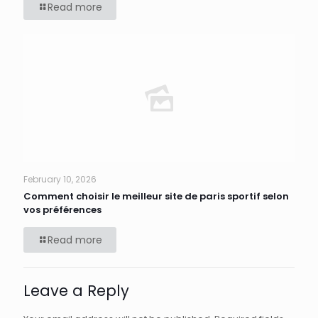
Read more
February 10, 2026
Comment choisir le meilleur site de paris sportif selon
vos préférences
Read more
Leave a Reply