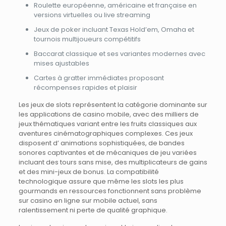
Roulette européenne, américaine et française en
versions virtuelles ou live streaming
Jeux de poker incluant Texas Hold’em, Omaha et
tournois multijoueurs compétitifs
Baccarat classique et ses variantes modernes avec
mises ajustables
Cartes à gratter immédiates proposant
récompenses rapides et plaisir
Les jeux de slots représentent la catégorie dominante sur
les applications de casino mobile, avec des milliers de
jeux thématiques variant entre les fruits classiques aux
aventures cinématographiques complexes. Ces jeux
disposent d’ animations sophistiquées, de bandes
sonores captivantes et de mécaniques de jeu variées
incluant des tours sans mise, des multiplicateurs de gains
et des mini-jeux de bonus. La compatibilité
technologique assure que même les slots les plus
gourmands en ressources fonctionnent sans problème
sur casino en ligne sur mobile actuel, sans
ralentissement ni perte de qualité graphique.