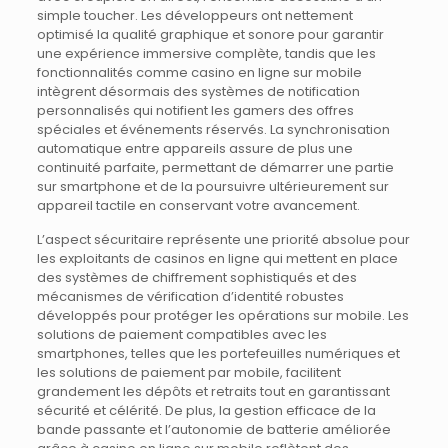
simple toucher. Les développeurs ont nettement
optimisé la qualité graphique et sonore pour garantir
une expérience immersive complète, tandis que les
fonctionnalités comme casino en ligne sur mobile
intègrent désormais des systèmes de notification
personnalisés qui notifient les gamers des offres
spéciales et événements réservés. La synchronisation
automatique entre appareils assure de plus une
continuité parfaite, permettant de démarrer une partie
sur smartphone et de la poursuivre ultérieurement sur
appareil tactile en conservant votre avancement.
L’aspect sécuritaire représente une priorité absolue pour
les exploitants de casinos en ligne qui mettent en place
des systèmes de chiffrement sophistiqués et des
mécanismes de vérification d’identité robustes
développés pour protéger les opérations sur mobile. Les
solutions de paiement compatibles avec les
smartphones, telles que les portefeuilles numériques et
les solutions de paiement par mobile, facilitent
grandement les dépôts et retraits tout en garantissant
sécurité et célérité. De plus, la gestion efficace de la
bande passante et l’autonomie de batterie améliorée