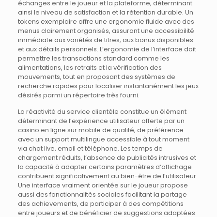
échanges entre le joueur et la plateforme, déterminant
ainsi le niveau de satisfaction et la rétention durable. Un
tokens exemplaire offre une ergonomie fluide avec des
menus clairement organisés, assurant une accessibilité
immédiate aux variétés de titres, aux bonus disponibles
et aux détails personnels. L’ergonomie de l’interface doit
permettre les transactions standard comme les
alimentations, les retraits et la vérification des
mouvements, tout en proposant des systèmes de
recherche rapides pour localiser instantanément les jeux
désirés parmi un répertoire très fourni.
La réactivité du service clientèle constitue un élément
déterminant de l’expérience utilisateur offerte par un
casino en ligne sur mobile de qualité, de préférence
avec un support multilingue accessible à tout moment
via chat live, email et téléphone. Les temps de
chargement réduits, l’absence de publicités intrusives et
la capacité à adapter certains paramètres d’affichage
contribuent significativement au bien-être de l’utilisateur.
Une interface vraiment orientée sur le joueur propose
aussi des fonctionnalités sociales facilitant la partage
des achievements, de participer à des compétitions
entre joueurs et de bénéficier de suggestions adaptées