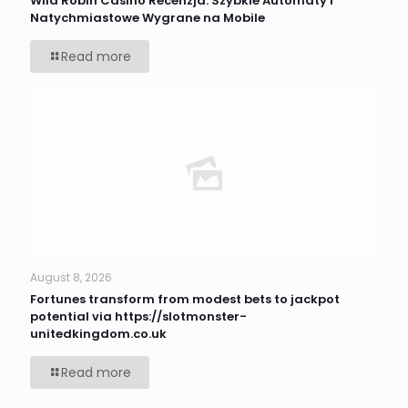
Wild Robin Casino Recenzja: Szybkie Automaty i
Natychmiastowe Wygrane na Mobile
Read more
August 8, 2026
Fortunes transform from modest bets to jackpot
potential via https://slotmonster-
unitedkingdom.co.uk
Read more