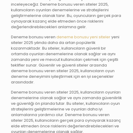
inceleyeceğiz. Deneme bonusu veren siteler 2025,
kullanıcıların oyunları denemelerine ve stratejilerini
geliştirmelerine olanak tanır. Bu, oyuncuların gerçek para
oynayarak kazanç elde etmeden önce risklerini
değerlendirebilecekleri anlamına gelir.
Deneme bonusu veren
deneme bonusu yeni siteler
yeni
siteler 2025 yılında daha da artan popülerlik
kazanmaktadır. Bu siteler, kullanıcıların güvenli bir
ortamda oyunları denemelerine olanak sağlar ve aynı
zamanda yeni ve mevcut kullanıcıları çekmek için çeşitli
teklifler sunar. Güvenilir ve güvenli siteler arasında
deneme bonusu veren siteler 2025, kullanıcıların oyun
deneme deneyimini iyileştirmek için en iyi seçenekler
arasındadır.
Deneme bonusu veren siteler 2025, kullanıcıların oyunları
denemelerine olanak sağlar ve aynı zamanda güvenilirlik
ve güvenliği ön planda tutar. Bu siteler, kullanıcıların oyun
stratejilerini geliştirmelerine ve oyunları daha iyi
anlamalarına yardımcı olur. Deneme bonusu veren
siteler 2025, kullanıcıların gerçek para oynayarak kazanç
elde etmeden önce risklerini değerlendirebilecekleri ve
oyunları denemelerine olanak sağlar.