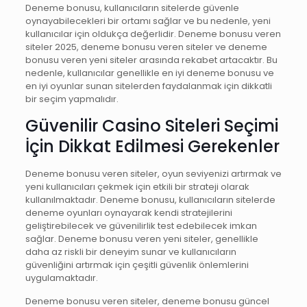
Deneme bonusu, kullanıcıların sitelerde güvenle
oynayabilecekleri bir ortamı sağlar ve bu nedenle, yeni
kullanıcılar için oldukça değerlidir. Deneme bonusu veren
siteler 2025, deneme bonusu veren siteler ve deneme
bonusu veren yeni siteler arasında rekabet artacaktır. Bu
nedenle, kullanıcılar genellikle en iyi deneme bonusu ve
en iyi oyunlar sunan sitelerden faydalanmak için dikkatli
bir seçim yapmalıdır.
Güvenilir Casino Siteleri Seçimi
İçin Dikkat Edilmesi Gerekenler
Deneme bonusu veren siteler, oyun seviyenizi artırmak ve
yeni kullanıcıları çekmek için etkili bir strateji olarak
kullanılmaktadır. Deneme bonusu, kullanıcıların sitelerde
deneme oyunları oynayarak kendi stratejilerini
geliştirebilecek ve güvenilirlik test edebilecek imkan
sağlar. Deneme bonusu veren yeni siteler, genellikle
daha az riskli bir deneyim sunar ve kullanıcıların
güvenliğini artırmak için çeşitli güvenlik önlemlerini
uygulamaktadır.
Deneme bonusu veren siteler, deneme bonusu güncel