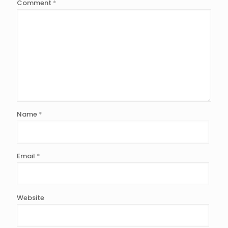
Comment
*
Name
*
Email
*
Website