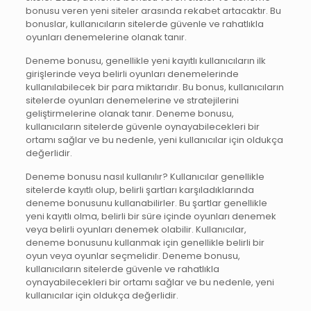
bonusu veren yeni siteler arasında rekabet artacaktır. Bu
bonuslar, kullanıcıların sitelerde güvenle ve rahatlıkla
oyunları denemelerine olanak tanır.
Deneme bonusu, genellikle yeni kayıtlı kullanıcıların ilk
girişlerinde veya belirli oyunları denemelerinde
kullanılabilecek bir para miktarıdır. Bu bonus, kullanıcıların
sitelerde oyunları denemelerine ve stratejilerini
geliştirmelerine olanak tanır. Deneme bonusu,
kullanıcıların sitelerde güvenle oynayabilecekleri bir
ortamı sağlar ve bu nedenle, yeni kullanıcılar için oldukça
değerlidir.
Deneme bonusu nasıl kullanılır? Kullanıcılar genellikle
sitelerde kayıtlı olup, belirli şartları karşıladıklarında
deneme bonusunu kullanabilirler. Bu şartlar genellikle
yeni kayıtlı olma, belirli bir süre içinde oyunları denemek
veya belirli oyunları denemek olabilir. Kullanıcılar,
deneme bonusunu kullanmak için genellikle belirli bir
oyun veya oyunlar seçmelidir. Deneme bonusu,
kullanıcıların sitelerde güvenle ve rahatlıkla
oynayabilecekleri bir ortamı sağlar ve bu nedenle, yeni
kullanıcılar için oldukça değerlidir.