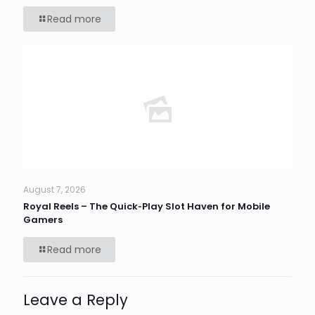
Read more
August 7, 2026
Royal Reels – The Quick‑Play Slot Haven for Mobile
Gamers
Read more
Leave a Reply