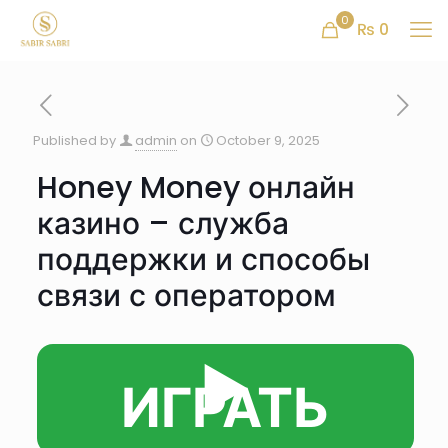
0
₨ 0
Published by
admin
on
October 9, 2025
Honey Money онлайн
казино – служба
поддержки и способы
связи с оператором
▶️
ИГРАТЬ