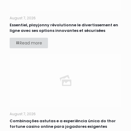
August 7, 2026
Essentiel, playjonny révolutionne le divertissement en
ligne avec ses options innovantes et sécurisées
Read more
August 7, 2026
Combinações astutas e a experiência única do thor
fortune casino online para jogadores exigentes