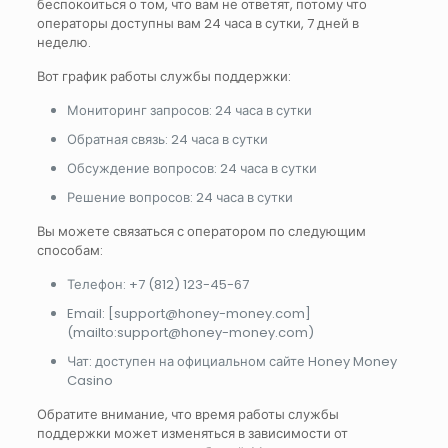
беспокоиться о том, что вам не ответят, потому что
операторы доступны вам 24 часа в сутки, 7 дней в
неделю.
Вот график работы службы поддержки:
Мониторинг запросов: 24 часа в сутки
Обратная связь: 24 часа в сутки
Обсуждение вопросов: 24 часа в сутки
Решение вопросов: 24 часа в сутки
Вы можете связаться с оператором по следующим
способам:
Телефон: +7 (812) 123-45-67
Email: [support@honey-money.com]
(mailto:support@honey-money.com)
Чат: доступен на официальном сайте Honey Money
Casino
Обратите внимание, что время работы службы
поддержки может изменяться в зависимости от