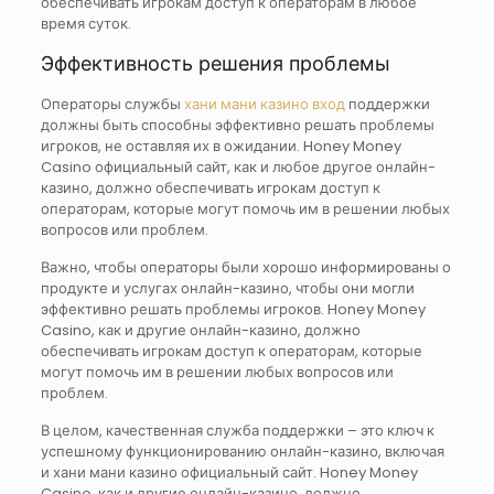
обеспечивать игрокам доступ к операторам в любое
время суток.
Эффективность решения проблемы
Операторы службы
хани мани казино вход
поддержки
должны быть способны эффективно решать проблемы
игроков, не оставляя их в ожидании. Honey Money
Casino официальный сайт, как и любое другое онлайн-
казино, должно обеспечивать игрокам доступ к
операторам, которые могут помочь им в решении любых
вопросов или проблем.
Важно, чтобы операторы были хорошо информированы о
продукте и услугах онлайн-казино, чтобы они могли
эффективно решать проблемы игроков. Honey Money
Casino, как и другие онлайн-казино, должно
обеспечивать игрокам доступ к операторам, которые
могут помочь им в решении любых вопросов или
проблем.
В целом, качественная служба поддержки – это ключ к
успешному функционированию онлайн-казино, включая
и хани мани казино официальный сайт. Honey Money
Casino, как и другие онлайн-казино, должно