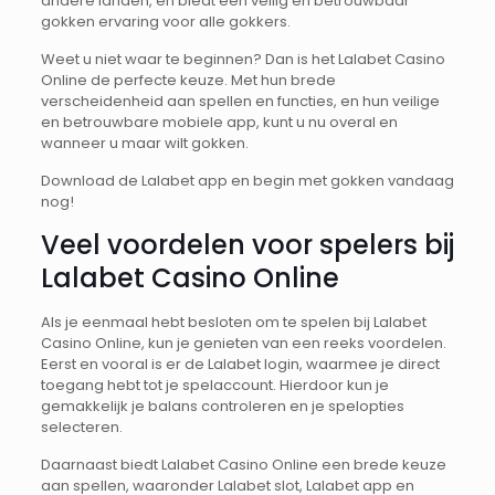
andere landen, en biedt een veilig en betrouwbaar
gokken ervaring voor alle gokkers.
Weet u niet waar te beginnen? Dan is het Lalabet Casino
Online de perfecte keuze. Met hun brede
verscheidenheid aan spellen en functies, en hun veilige
en betrouwbare mobiele app, kunt u nu overal en
wanneer u maar wilt gokken.
Download de Lalabet app en begin met gokken vandaag
nog!
Veel voordelen voor spelers bij
Lalabet Casino Online
Als je eenmaal hebt besloten om te spelen bij Lalabet
Casino Online, kun je genieten van een reeks voordelen.
Eerst en vooral is er de Lalabet login, waarmee je direct
toegang hebt tot je spelaccount. Hierdoor kun je
gemakkelijk je balans controleren en je spelopties
selecteren.
Daarnaast biedt Lalabet Casino Online een brede keuze
aan spellen, waaronder Lalabet slot, Lalabet app en