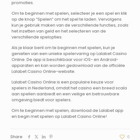
promoties.
Om te beginnen met spelen, selecteer je een spel en klik
op de knop “Spelen” om het spel te laden. Vervolgens
kun je gebruik maken van de verschillende functies, zoals
het inzetten van geld en het selecteren van de
verschillende spelopties.
Als je klaar bent om te beginnen met spelen, kun je
genieten van een unieke spelervaring op Lalabet Casino
Online. De app is beschikbaar voor iOS- en Android-
apparaten en kan worden gedownload van de officiële
Lalabet Casino Online-website.
Lalabet Casino Online is een populaire keuze voor
spelers in Nederland, omdat het casino een breed scala
aan spellen aanbiedt en een veilige en betrouwbare
omgeving biedt voor spelers.
Om te beginnen met spelen, download de Lalabet app
en begin met spelen op Lalabet Casino Online!
Share
0