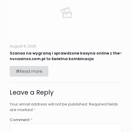
August 8, 2026
Szansa na wygraną i sprawdzone kasyna online z the-
nvcasinos.com.pl to świetna kombinacja
Read more
Leave a Reply
Your email address will not be published.
Required fields
are marked
*
Comment
*