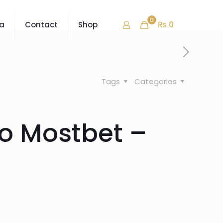
0
₨ 0
ra
Contact
Shop
Tags
Categories
o Mostbet –