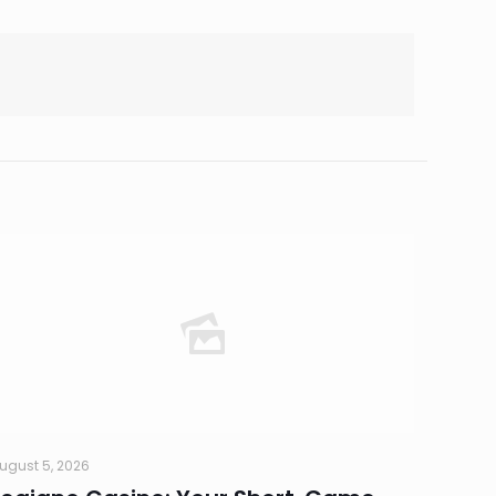
ugust 5, 2026