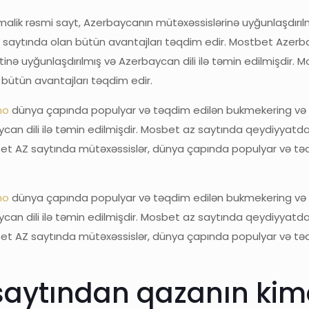
lik rəsmi sayt, Azerbaycanın mütəxəssislərinə uyğunlaşdırılm
saytında olan bütün avantajları təqdim edir. Mostbet Azerba
ətinə uyğunlaşdırılmış və Azerbaycan dili ilə təmin edilmişdir
ütün avantajları təqdim edir.
no
dünya çapında populyar və təqdim edilən bukmekering və k
can dili ilə təmin edilmişdir. Mosbet az saytında qeydiyyatd
bet AZ saytında mütəxəssislər, dünya çapında populyar və təq
no
dünya çapında populyar və təqdim edilən bukmekering və k
can dili ilə təmin edilmişdir. Mosbet az saytında qeydiyyatd
bet AZ saytında mütəxəssislər, dünya çapında populyar və təq
saytından qazanın kim