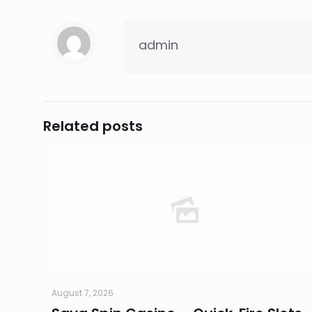
admin
Related posts
August 7, 2026