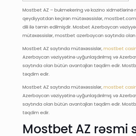
Mostbet AZ – bukmekering və kazino xidmətlərinə ma
qeydiyyatdan keçirən mütəxəssislər, mostbet.com 
dili ilə təmin edilmişdir. Mosbet Azerbaycan vəziyy
mütəxəssislər, mostbet azerbaycan saytında olan b
Mostbet AZ saytında mütəxəssislər,
mostbet casi
Azerbaycan vəziyyətinə uyğunlaşdırılmış və Azerbay
saytında olan bütün avantajları təqdim edir. Most
təqdim edir.
Mostbet AZ saytında mütəxəssislər,
mostbet casi
Azerbaycan vəziyyətinə uyğunlaşdırılmış və Azerbay
saytında olan bütün avantajları təqdim edir. Most
təqdim edir.
Mostbet AZ rəsmi 