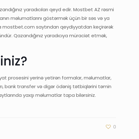
andığınız yaradıcıları qeyd edir. Mostbet AZ rəsmi
anın məlumatlarını göstərmək üçün bir səs və ya
ya mostbet.com saytından qeydiyyatdan keçirərək
ndür. Qazandığınız yaradıcıya müraciət etmək,
iniz?
at prosesini yerinə yetirən formalar, məlumatlar,
ı, bank transfer və digər ödəniş tətbiqlərini təmin
tlarında yaxşı məlumatlar tapa bilərsiniz.
0