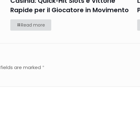
Casinia: Quick‑Hit Slots e Vittorie
Rapide per il Giocatore in Movimento
Read more
 fields are marked
*