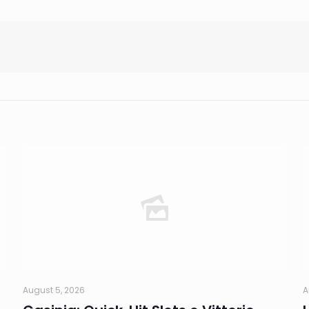
August 5, 2026
A