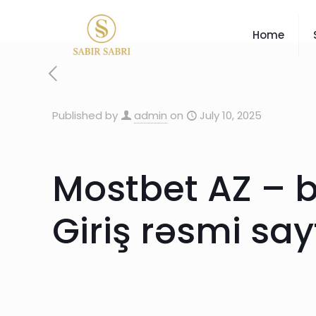
Home
Published by
admin
on
July 10, 2025
Mostbet AZ – 
Giriş rəsmi say