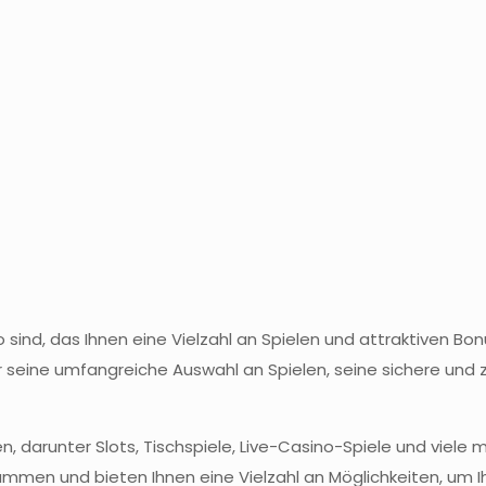
ind, das Ihnen eine Vielzahl an Spielen und attraktiven Bon
ür seine umfangreiche Auswahl an Spielen, seine sichere und
en, darunter Slots, Tischspiele, Live-Casino-Spiele und viele
mmen und bieten Ihnen eine Vielzahl an Möglichkeiten, um Ih