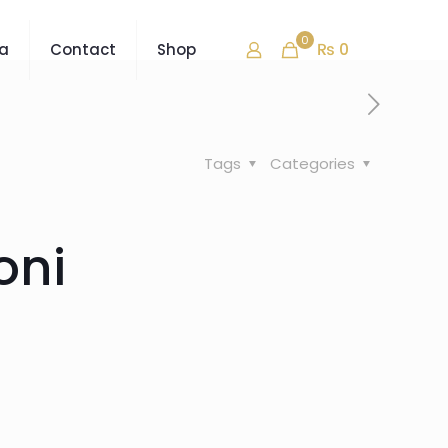
0
₨ 0
ra
Contact
Shop
Tags
Categories
oni