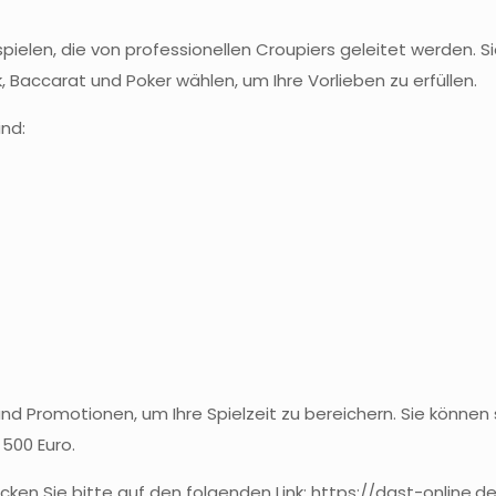
spielen, die von professionellen Croupiers geleitet werden.
 Baccarat und Poker wählen, um Ihre Vorlieben zu erfüllen.
ind:
nd Promotionen, um Ihre Spielzeit zu bereichern. Sie können 
500 Euro.
licken Sie bitte auf den folgenden Link: https://dast-online.d