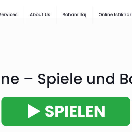
Services
About Us
Rohani Ilaj
Online Istikha
ne – Spiele und B
▶️ SPIELEN