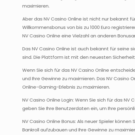
maximieren.
Aber das NV Casino Online ist nicht nur bekannt fü
Willkommensbonus von bis zu 1000 Euro registriere
NV Casino Online eine Vielzahl an anderen Bonusan
Das NV Casino Online ist auch bekannt für seine sic
sind. Die Plattform ist mit den neuesten Sicherhei
Wenn Sie sich für das NV Casino Online entscheiden
und Ihre Gewinne zu maximieren. Das NV Casino Onl
Online-Gaming-Erlebnis zu maximieren.
NV Casino Online Login: Wenn Sie sich für das NV C
geben Sie Ihre Benutzerdaten ein, um Ihre persönl
NV Casino Online Bonus: Als neuer Spieler können Si
Bankroll aufzubauen und Ihre Gewinne zu maximiere