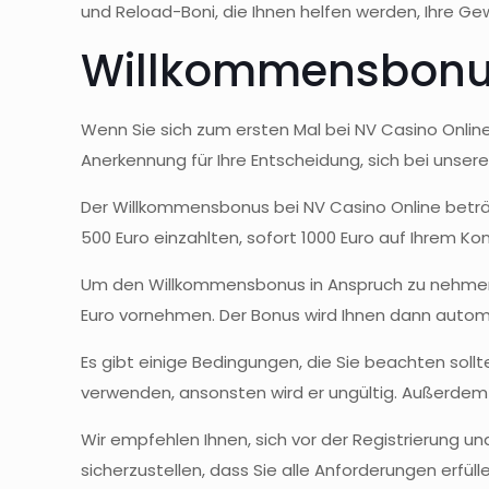
und Reload-Boni, die Ihnen helfen werden, Ihre Ge
Willkommensbonu
Wenn Sie sich zum ersten Mal bei NV Casino Online
Anerkennung für Ihre Entscheidung, sich bei unser
Der Willkommensbonus bei NV Casino Online beträg
500 Euro einzahlten, sofort 1000 Euro auf Ihrem Kon
Um den Willkommensbonus in Anspruch zu nehmen, 
Euro vornehmen. Der Bonus wird Ihnen dann autom
Es gibt einige Bedingungen, die Sie beachten so
verwenden, ansonsten wird er ungültig. Außerdem
Wir empfehlen Ihnen, sich vor der Registrierung 
sicherzustellen, dass Sie alle Anforderungen erfül