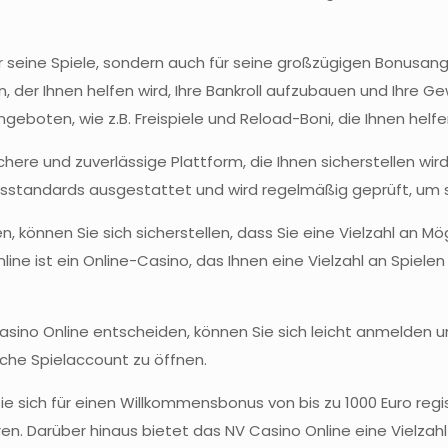
r seine Spiele, sondern auch für seine großzügigen Bonusange
n, der Ihnen helfen wird, Ihre Bankroll aufzubauen und Ihre 
geboten, wie z.B. Freispiele und Reload-Boni, die Ihnen helf
here und zuverlässige Plattform, die Ihnen sicherstellen wird
tsstandards ausgestattet und wird regelmäßig geprüft, um sic
, können Sie sich sicherstellen, dass Sie eine Vielzahl an Mö
ine ist ein Online-Casino, das Ihnen eine Vielzahl an Spiel
asino Online entscheiden, können Sie sich leicht anmelden un
iche Spielaccount zu öffnen.
e sich für einen Willkommensbonus von bis zu 1000 Euro regist
n. Darüber hinaus bietet das NV Casino Online eine Vielzahl