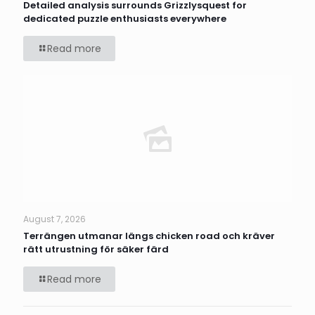
Detailed analysis surrounds Grizzlysquest for
dedicated puzzle enthusiasts everywhere
Read more
August 7, 2026
Terrängen utmanar längs chicken road och kräver
rätt utrustning för säker färd
Read more