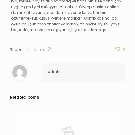
biri, müxtəlif oyunları yoxlamaq və hansının sizə daha çox
uyğun gəldiyini müəyyən etməkdir. Olymp casino online-
də müxtəlif oyun variantları mövcuddur və hər biri
özünəməxsus xüsusiyyətlərə malikdir. Olimp kazino-da
oyunlar üçün məsləhətlər verərkən, ən əsası, oyunu yaxşı
başa düşmək və strategiyanı işləyib hazırlamaqdır.
Share
0
admin
Related posts