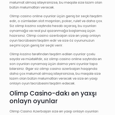
məlumat almaq istəyirsinizsə, bu məqalə sizə lazım olan
bütün məlumatları verəcək.
Olimp casino online oyunlar üçün geniş bir seçki təqdim
edir, o cümlədən slot maşınları, poker, rulet və daha çox.
Siz olimp kazino saytında hesab açaraq, bu oyunları
oynamağa və real pul qazanmağa başlamaq üçün
hazırsınız. Olimp casino azerbaijan sizə ən yaxşı onlayn
oyun təcrübəsini təqdim edir və sizə öz oyununuzun
seçimi üçün geniş bir seçki verir.
Olimp kazino tərəfindən təqdim edilən oyunlar çoxlu
sayda və müxtəlifdir, siz olimp casino online saytında ən
son oyunları oynamaq üçün daima yeni oyunlar tapa
bilərsiniz. Əgər siz olimp casino azerbaijan haqqında
daha çox məlumat almaq istəyirsinizsə, bu məqalə sizə
lazım olan bütün məlumatları verəcək və sizə ən yaxşı
onlayn oyun təcrübəsini təqdim edəcək.
Olimp Casino-dakı ən yaxşı
onlayn oyunlar
Olimp Casino Azerbaijan sizə ən yaxşı onlayn oyunları