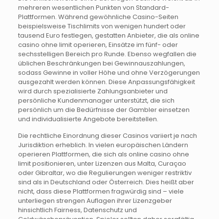
mehreren wesentlichen Punkten von Standard-
Plattformen. Während gewöhnliche Casino-Seiten
beispielsweise Tischlimits von wenigen hundert oder
tausend Euro festlegen, gestatten Anbieter, die als online
casino ohne limit operieren, Einsätze im fünf- oder
sechsstelligen Bereich pro Runde. Ebenso wegfallen die
üblichen Beschränkungen bei Gewinnauszahlungen,
sodass Gewinne in voller Höhe und ohne Verzögerungen
ausgezahlt werden können. Diese Anpassungsfähigkeit
wird durch spezialisierte Zahlungsanbieter und
persönliche Kundenmanager unterstützt, die sich
persönlich um die Bedürfnisse der Gambler einsetzen
und individualisierte Angebote bereitstellen.
Die rechtliche Einordnung dieser Casinos variiert je nach
Jurisdiktion erheblich. In vielen europäischen Ländern
operieren Plattformen, die sich als online casino ohne
limit positionieren, unter Lizenzen aus Malta, Curaçao
oder Gibraltar, wo die Regulierungen weniger restriktiv
sind als in Deutschland oder Österreich. Dies heißt aber
nicht, dass diese Plattformen fragwürdig sind – viele
unterliegen strengen Auflagen ihrer Lizenzgeber
hinsichtlich Fairness, Datenschutz und