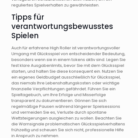
reguliertes Spielverhalten zu gewährleisten.
Tipps für
verantwortungsbewusstes
Spielen
Auch für erfahrene High Roller ist verantwortungsvoller
Umgang mit Glücksspiel von entscheidender Bedeutung,
besonders wenn sie in einem tokens aktiv sind. Legen Sie
fest klare Ausgabenlimits, bevor Sie mit dem Glücksspiel
starten, und halten Sie diese konsequent ein. Nutzen Sie
ein eigenes Geldbudget ausschließlich für Glücksspiel,
das niemals Ihre Lebenshaltungskosten oder wichtige
finanzielle Verpflichtungen gefährdet. Führen Sie ein
Spieltagebuch, um Ihre Erfolge und Misserfolge
transparent zu dokumentieren. Gönnen Sie sich
regelmäßige Pausen während längerer Spielsessions
und vermeiden Sie es, Verluste durch spontane
Wettsteigerungen ausgleichen zu wollen. Beachten Sie
die Warnsignale problematischen Glücksspielverhaltens
frühzeitig und scheuen Sie sich nicht, professionelle Hilfe
in Anspruch zu nehmen.