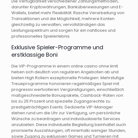
Die Verfügbarkeit verschiedener Zahlungsmethoden,
darunter Kryptowährungen, Banküberweisungen und E-
Wallets, bietet mehr Flexibilität. Rasche Verarbeitung von
Transaktionen und die Möglichkeit, mehrere Konten
gleichzeitig zu verwalten, vervollständigen das
Leistungsspektrum und sorgen für ein nahtloses und
professionelles Spielerlebnis.
Exklusive Spieler-Programme und
erstklassige Boni
Die VIP-Programme in einem online casino ohne limit
heben sich deutlich von regulären Angeboten ab und
bieten High Rollern exzeptionelle Privilegien. Mehrstufige
Treueprogramme honorieren regelmäßiges Spiel mit
progressiv wertvolleren Vergünstigungen, einschließlich
maßgeschneiderte Bonuspakete, Cashback-Raten von
bis zu 25 Prozent und spezielle Zugangsrechte zu
prestigeträchtigen Events. Dedizierte VIP-Manager
stehen rund um die Uhr zur Verfügung, um persönliche
Wünsche zu beantragen und individualisierte Services
anzubieten. Diese individuelle Begleitung beinhaltet auch
priorisierte Auszahlungen, oft innerhalb weniger Stunden,
sowie Zugang zu exklusiven Games und Turnieren mit