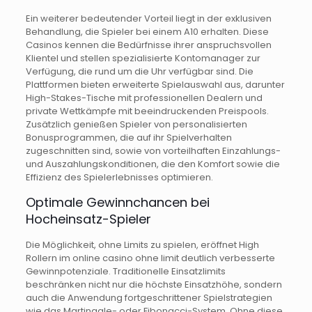
Ein weiterer bedeutender Vorteil liegt in der exklusiven
Behandlung, die Spieler bei einem A10 erhalten. Diese
Casinos kennen die Bedürfnisse ihrer anspruchsvollen
Klientel und stellen spezialisierte Kontomanager zur
Verfügung, die rund um die Uhr verfügbar sind. Die
Plattformen bieten erweiterte Spielauswahl aus, darunter
High-Stakes-Tische mit professionellen Dealern und
private Wettkämpfe mit beeindruckenden Preispools.
Zusätzlich genießen Spieler von personalisierten
Bonusprogrammen, die auf ihr Spielverhalten
zugeschnitten sind, sowie von vorteilhaften Einzahlungs-
und Auszahlungskonditionen, die den Komfort sowie die
Effizienz des Spielerlebnisses optimieren.
Optimale Gewinnchancen bei
Hocheinsatz-Spieler
Die Möglichkeit, ohne Limits zu spielen, eröffnet High
Rollern im online casino ohne limit deutlich verbesserte
Gewinnpotenziale. Traditionelle Einsatzlimits
beschränken nicht nur die höchste Einsatzhöhe, sondern
auch die Anwendung fortgeschrittener Spielstrategien
wie das Martingale- oder Fibonacci-System. Ohne diese