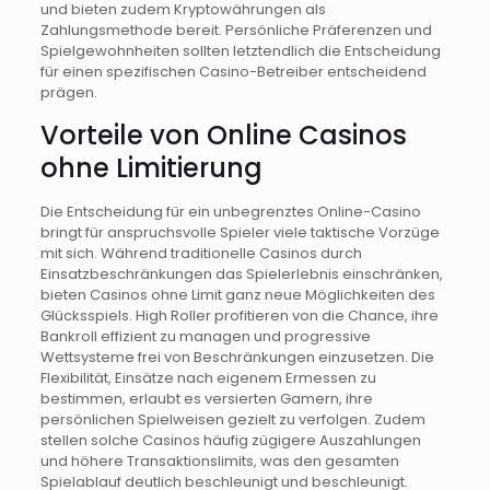
und bieten zudem Kryptowährungen als
Zahlungsmethode bereit. Persönliche Präferenzen und
Spielgewohnheiten sollten letztendlich die Entscheidung
für einen spezifischen Casino-Betreiber entscheidend
prägen.
Vorteile von Online Casinos
ohne Limitierung
Die Entscheidung für ein unbegrenztes Online-Casino
bringt für anspruchsvolle Spieler viele taktische Vorzüge
mit sich. Während traditionelle Casinos durch
Einsatzbeschränkungen das Spielerlebnis einschränken,
bieten Casinos ohne Limit ganz neue Möglichkeiten des
Glücksspiels. High Roller profitieren von die Chance, ihre
Bankroll effizient zu managen und progressive
Wettsysteme frei von Beschränkungen einzusetzen. Die
Flexibilität, Einsätze nach eigenem Ermessen zu
bestimmen, erlaubt es versierten Gamern, ihre
persönlichen Spielweisen gezielt zu verfolgen. Zudem
stellen solche Casinos häufig zügigere Auszahlungen
und höhere Transaktionslimits, was den gesamten
Spielablauf deutlich beschleunigt und beschleunigt.