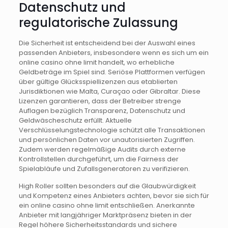
Datenschutz und
regulatorische Zulassung
Die Sicherheit ist entscheidend bei der Auswahl eines
passenden Anbieters, insbesondere wenn es sich um ein
online casino ohne limit handelt, wo erhebliche
Geldbeträge im Spiel sind. Seriöse Plattformen verfügen
über gültige Glücksspiellizenzen aus etablierten
Jurisdiktionen wie Malta, Curaçao oder Gibraltar. Diese
Lizenzen garantieren, dass der Betreiber strenge
Auflagen bezüglich Transparenz, Datenschutz und
Geldwäscheschutz erfüllt. Aktuelle
Verschlüsselungstechnologie schützt alle Transaktionen
und persönlichen Daten vor unautorisierten Zugriffen.
Zudem werden regelmäßige Audits durch externe
Kontrollstellen durchgeführt, um die Fairness der
Spielabläufe und Zufallsgeneratoren zu verifizieren.
High Roller sollten besonders auf die Glaubwürdigkeit
und Kompetenz eines Anbieters achten, bevor sie sich für
ein online casino ohne limit entschließen. Anerkannte
Anbieter mit langjähriger Marktpräsenz bieten in der
Regel höhere Sicherheitsstandards und sichere