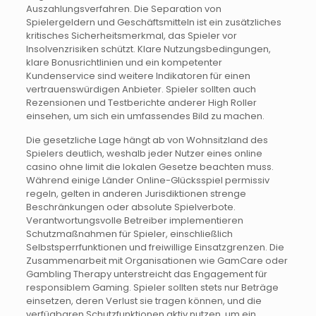
Auszahlungsverfahren. Die Separation von
Spielergeldern und Geschäftsmitteln ist ein zusätzliches
kritisches Sicherheitsmerkmal, das Spieler vor
Insolvenzrisiken schützt. Klare Nutzungsbedingungen,
klare Bonusrichtlinien und ein kompetenter
Kundenservice sind weitere Indikatoren für einen
vertrauenswürdigen Anbieter. Spieler sollten auch
Rezensionen und Testberichte anderer High Roller
einsehen, um sich ein umfassendes Bild zu machen.
Die gesetzliche Lage hängt ab von Wohnsitzland des
Spielers deutlich, weshalb jeder Nutzer eines online
casino ohne limit die lokalen Gesetze beachten muss.
Während einige Länder Online-Glücksspiel permissiv
regeln, gelten in anderen Jurisdiktionen strenge
Beschränkungen oder absolute Spielverbote.
Verantwortungsvolle Betreiber implementieren
Schutzmaßnahmen für Spieler, einschließlich
Selbstsperrfunktionen und freiwillige Einsatzgrenzen. Die
Zusammenarbeit mit Organisationen wie GamCare oder
Gambling Therapy unterstreicht das Engagement für
responsiblem Gaming. Spieler sollten stets nur Beträge
einsetzen, deren Verlust sie tragen können, und die
verfügbaren Schutzfunktionen aktiv nutzen, um ein