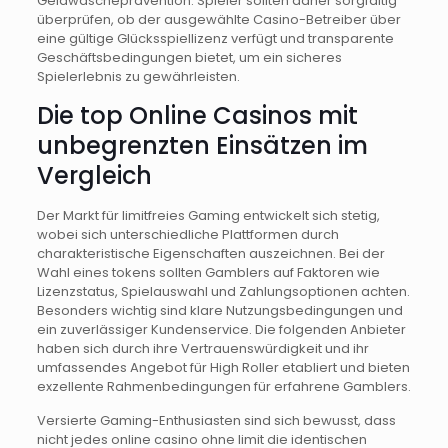
Geldwäscheprävention. Spieler sollten daher sorgfältig
überprüfen, ob der ausgewählte Casino-Betreiber über
eine gültige Glücksspiellizenz verfügt und transparente
Geschäftsbedingungen bietet, um ein sicheres
Spielerlebnis zu gewährleisten.
Die top Online Casinos mit
unbegrenzten Einsätzen im
Vergleich
Der Markt für limitfreies Gaming entwickelt sich stetig,
wobei sich unterschiedliche Plattformen durch
charakteristische Eigenschaften auszeichnen. Bei der
Wahl eines tokens sollten Gamblers auf Faktoren wie
Lizenzstatus, Spielauswahl und Zahlungsoptionen achten.
Besonders wichtig sind klare Nutzungsbedingungen und
ein zuverlässiger Kundenservice. Die folgenden Anbieter
haben sich durch ihre Vertrauenswürdigkeit und ihr
umfassendes Angebot für High Roller etabliert und bieten
exzellente Rahmenbedingungen für erfahrene Gamblers.
Versierte Gaming-Enthusiasten sind sich bewusst, dass
nicht jedes online casino ohne limit die identischen