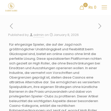
0
₨ 0
Published by
admin
on
January 8, 2026
Für ehrgeizige Spieler, die auf der Jagd nach
größtmöglicher Unabhängigkeit und Flexibilität beim
Glücksspiel sind, bietet ein online casino ohne limit die
perfekte Lösung. Diese spezialisierten Plattformen richten
sich gezielt an High Roller, die ohne Beschränkungen bei
Einsätzen und Auszahlungen operieren wollen. In einer
Industrie, die vermehrt von Vorschriften und
Obergrenzen geprägt ist, stellen diese Casinos eine
attraktive Alternative dar. Sie ermöglichen es versiertem
Spielpublikum, ihre eigenen Strategien ohne künstliche
Barrieren in die Praxis umzuwandeln und dabei von
privilegierten Spieler-Clubs zu profitieren. Dieser Artikel
beleuchtet die wichtigsten Aspekte dieser besonderen
Casino-Kategorie, erklärt die rechtlichen
Rahmenbedingungen und zeigt auf, worauf High Roller