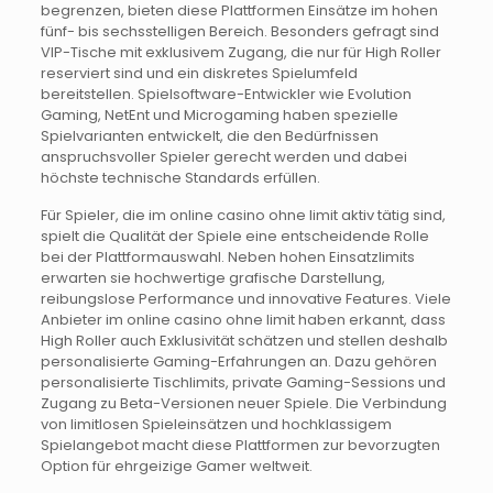
begrenzen, bieten diese Plattformen Einsätze im hohen
fünf- bis sechsstelligen Bereich. Besonders gefragt sind
VIP-Tische mit exklusivem Zugang, die nur für High Roller
reserviert sind und ein diskretes Spielumfeld
bereitstellen. Spielsoftware-Entwickler wie Evolution
Gaming, NetEnt und Microgaming haben spezielle
Spielvarianten entwickelt, die den Bedürfnissen
anspruchsvoller Spieler gerecht werden und dabei
höchste technische Standards erfüllen.
Für Spieler, die im online casino ohne limit aktiv tätig sind,
spielt die Qualität der Spiele eine entscheidende Rolle
bei der Plattformauswahl. Neben hohen Einsatzlimits
erwarten sie hochwertige grafische Darstellung,
reibungslose Performance und innovative Features. Viele
Anbieter im online casino ohne limit haben erkannt, dass
High Roller auch Exklusivität schätzen und stellen deshalb
personalisierte Gaming-Erfahrungen an. Dazu gehören
personalisierte Tischlimits, private Gaming-Sessions und
Zugang zu Beta-Versionen neuer Spiele. Die Verbindung
von limitlosen Spieleinsätzen und hochklassigem
Spielangebot macht diese Plattformen zur bevorzugten
Option für ehrgeizige Gamer weltweit.