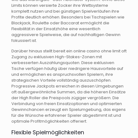
Limits können versierte Zocker ihre Wettsysteme
komplett nutzen und bei günstigen Spielverläufen ihre
Profite deutlich erhöhen. Besonders bei Tischspielen wie
Blackjack, Roulette oder Baccarat ermöglicht die
Flexibilität in der Einsatzhöhe eine wesentlich
aggressivere Spielweise, die auf nachhaltigen Gewinn
fokussiert ist.
Darüber hinaus stellt bereit ein online casino ohne limit oft
Zugang zu exklusiven High-Stakes-Zonen mit
verbesserten Auszahlungsquoten. Diese exklusiven
Tische verfügen häufig über niedrigere Hausvorteile auf
und ermöglichen es anspruchsvollen Spielern, ihre
strategischen Vorteile vollständig auszuschöpfen.
Progressive Jackpots erreichen in diesen Umgebungen
oft außergewöhnliche Summen, da die höheren Einsätze
der High Roller die Preispools zügiger vergrößern. Die
Verbindung von freien Einsatzoptionen und optimierten
Gewinnchancen erzeugt ein Spielumgebung, das eigens
für die Wünsche erfahrener Spieler abgestimmt ist und
optimale Profitmöglichkeiten offeriert.
Flexible Spielmöglichkeiten