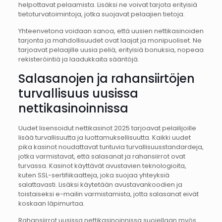
helpottavat pelaamista. Lisäksi ne voivat tarjota erityisiä
tietoturvatoimintoja, jotka suojavat pelaajien tietoja.
Yhteenvetona voidaan sanoa, että uusien nettikasinoiden
tarjonta ja mahdollisuudet ovat laajat ja monipuoliset. Ne
tarjoavat pelaajille uusia peliä, erityisiä bonuksia, nopeaa
rekisteröintiä ja laadukkaita sääntöjä.
Salasanojen ja rahansiirtöjen
turvallisuus uusissa
nettikasinoinnissa
Uudet lisensoidut nettikasinot 2025 tarjoavat pelailijoille
lisää turvallisuutta ja luottamuksellisuutta. Kaikki uudet
pika kasinot noudattavat tuntuvia turvallisuusstandardeja,
jotka varmistavat, että salasanat ja rahansiirrot ovat
turvassa. Kasinot käyttävät avustavien teknologioita,
kuten SSL-sertifiikaatteja, joka suojaa yhteyksiä
salattavasti. Lisäksi käytetään avustavankoodien ja
toistaiseksi e-mailin varmistamista, jotta salasanat eivät
koskaan läpimurtaa.
Rahansiirrot uusissa nettikasinoinnissa suojellaan myös