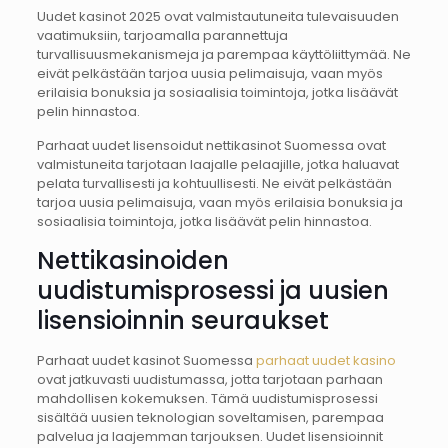
Uudet kasinot 2025 ovat valmistautuneita tulevaisuuden
vaatimuksiin, tarjoamalla parannettuja
turvallisuusmekanismeja ja parempaa käyttöliittymää. Ne
eivät pelkästään tarjoa uusia pelimaisuja, vaan myös
erilaisia bonuksia ja sosiaalisia toimintoja, jotka lisäävät
pelin hinnastoa.
Parhaat uudet lisensoidut nettikasinot Suomessa ovat
valmistuneita tarjotaan laajalle pelaajille, jotka haluavat
pelata turvallisesti ja kohtuullisesti. Ne eivät pelkästään
tarjoa uusia pelimaisuja, vaan myös erilaisia bonuksia ja
sosiaalisia toimintoja, jotka lisäävät pelin hinnastoa.
Nettikasinoiden
uudistumisprosessi ja uusien
lisensioinnin seuraukset
Parhaat uudet kasinot Suomessa
parhaat uudet kasino
ovat jatkuvasti uudistumassa, jotta tarjotaan parhaan
mahdollisen kokemuksen. Tämä uudistumisprosessi
sisältää uusien teknologian soveltamisen, parempaa
palvelua ja laajemman tarjouksen. Uudet lisensioinnit