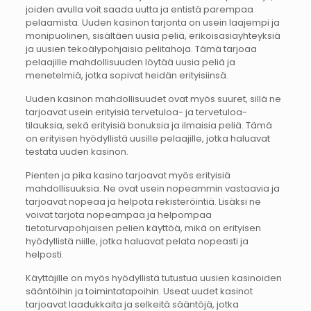
joiden avulla voit saada uutta ja entistä parempaa
pelaamista. Uuden kasinon tarjonta on usein laajempi ja
monipuolinen, sisältäen uusia peliä, erikoisasiayhteyksiä
ja uusien tekoälypohjaisia pelitahoja. Tämä tarjoaa
pelaajille mahdollisuuden löytää uusia peliä ja
menetelmiä, jotka sopivat heidän erityisiinsä.
Uuden kasinon mahdollisuudet ovat myös suuret, sillä ne
tarjoavat usein erityisiä tervetuloa- ja tervetuloa-
tilauksia, sekä erityisiä bonuksia ja ilmaisia peliä. Tämä
on erityisen hyödyllistä uusille pelaajille, jotka haluavat
testata uuden kasinon.
Pienten ja pika kasino tarjoavat myös erityisiä
mahdollisuuksia. Ne ovat usein nopeammin vastaavia ja
tarjoavat nopeaa ja helpota rekisteröintiä. Lisäksi ne
voivat tarjota nopeampaa ja helpompaa
tietoturvapohjaisen pelien käyttöä, mikä on erityisen
hyödyllistä niille, jotka haluavat pelata nopeasti ja
helposti.
Käyttäjille on myös hyödyllistä tutustua uusien kasinoiden
sääntöihin ja toimintatapoihin. Useat uudet kasinot
tarjoavat laadukkaita ja selkeitä sääntöjä, jotka