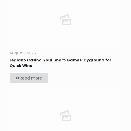
August 5, 2026
Legiano Casino: Your Short‑Game Playground for
Quick Wins
Read more