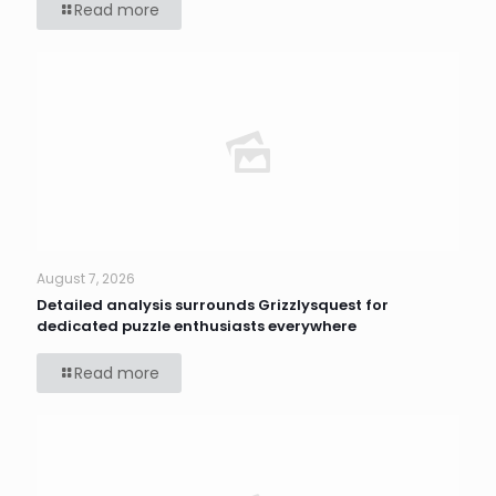
Read more
August 7, 2026
Detailed analysis surrounds Grizzlysquest for
dedicated puzzle enthusiasts everywhere
Read more