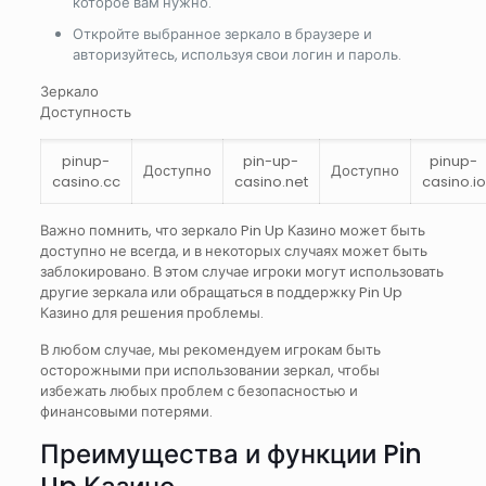
которое вам нужно.
Откройте выбранное зеркало в браузере и
авторизуйтесь, используя свои логин и пароль.
Зеркало
Доступность
pinup-
pin-up-
pinup-
Доступно
Доступно
casino.cc
casino.net
casino.io
Важно помнить, что зеркало Pin Up Казино может быть
доступно не всегда, и в некоторых случаях может быть
заблокировано. В этом случае игроки могут использовать
другие зеркала или обращаться в поддержку Pin Up
Казино для решения проблемы.
В любом случае, мы рекомендуем игрокам быть
осторожными при использовании зеркал, чтобы
избежать любых проблем с безопасностью и
финансовыми потерями.
Преимущества и функции Pin