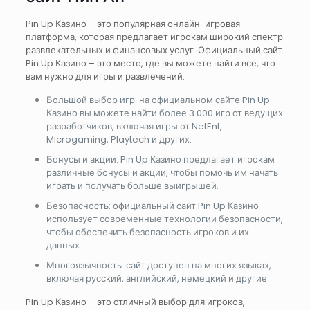
Pin Up Казино – это популярная онлайн-игровая
платформа, которая предлагает игрокам широкий спектр
развлекательных и финансовых услуг. Официальный сайт
Pin Up Казино – это место, где вы можете найти все, что
вам нужно для игры и развлечений.
Большой выбор игр: на официальном сайте Pin Up
Казино вы можете найти более 3 000 игр от ведущих
разработчиков, включая игры от NetEnt,
Microgaming, Playtech и других.
Бонусы и акции: Pin Up Казино предлагает игрокам
различные бонусы и акции, чтобы помочь им начать
играть и получать больше выигрышей.
Безопасность: официальный сайт Pin Up Казино
использует современные технологии безопасности,
чтобы обеспечить безопасность игроков и их
данных.
Многоязычность: сайт доступен на многих языках,
включая русский, английский, немецкий и другие.
Pin Up Казино – это отличный выбор для игроков,