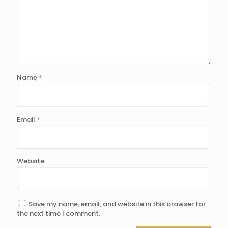
Name
*
Email
*
Website
Save my name, email, and website in this browser for
the next time I comment.