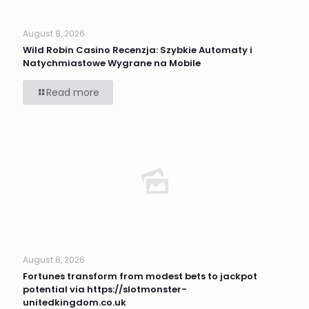
August 8, 2026
Wild Robin Casino Recenzja: Szybkie Automaty i
Natychmiastowe Wygrane na Mobile
Read more
August 8, 2026
Fortunes transform from modest bets to jackpot
potential via https://slotmonster-
unitedkingdom.co.uk