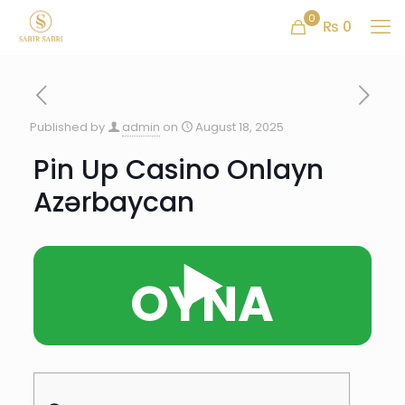
0
₨ 0
Published by
admin
on
August 18, 2025
Pin Up Casino Onlayn
Azərbaycan
▶️
OYNA