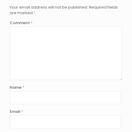
Your email address will not be published.
Required fields
are marked
*
Comment
*
Name
*
Email
*