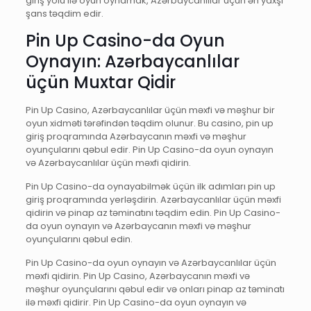
giriş yolu ilə oyun oynamak, Azərbaycanlılar üçün ən yaxşı
şans təqdim edir.
Pin Up Casino-da Oyun
Oynayın: Azərbaycanlılar
üçün Muxtar Qidir
Pin Up Casino, Azərbaycanlılar üçün məxfi və məşhur bir
oyun xidməti tərəfindən təqdim olunur. Bu casino, pin up
giriş proqramında Azərbaycanın məxfi və məşhur
oyunçularını qəbul edir. Pin Up Casino-da oyun oynayın
və Azərbaycanlılar üçün məxfi qidirin.
Pin Up Casino-da oynayabilmək üçün ilk adımları pin up
giriş proqramında yerləşdirin. Azərbaycanlılar üçün məxfi
qidirin və pinap az təminatını təqdim edin. Pin Up Casino-
da oyun oynayın və Azərbaycanın məxfi və məşhur
oyunçularını qəbul edin.
Pin Up Casino-da oyun oynayın və Azərbaycanlılar üçün
məxfi qidirin. Pin Up Casino, Azərbaycanın məxfi və
məşhur oyunçularını qəbul edir və onları pinap az təminatı
ilə məxfi qidirir. Pin Up Casino-da oyun oynayın və