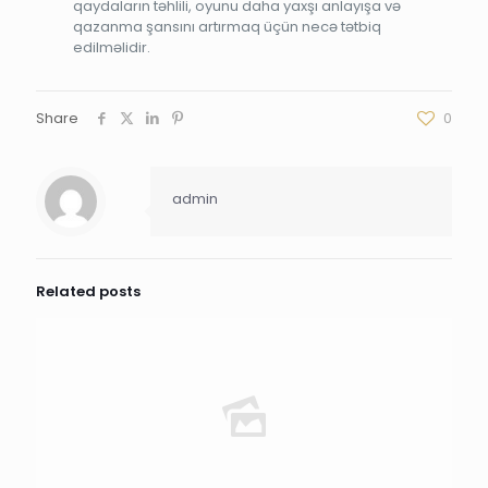
qaydaların təhlili, oyunu daha yaxşı anlayışa və
qazanma şansını artırmaq üçün necə tətbiq
edilməlidir.
Share
0
admin
Related posts