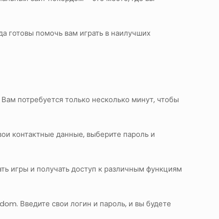
да готовы помочь вам играть в наилучших
. Вам потребуется только несколько минут, чтобы
вои контактные данные, выберите пароль и
ать игры и получать доступ к различным функциям
dom. Введите свои логин и пароль, и вы будете