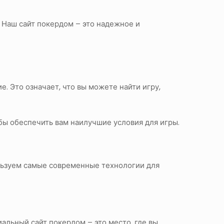
 Наш сайт покердом – это надежное и
е. Это означает, что вы можете найти игру,
бы обеспечить вам наилучшие условия для игры.
льзуем самые современные технологии для
иальный сайт покердом – это место, где вы