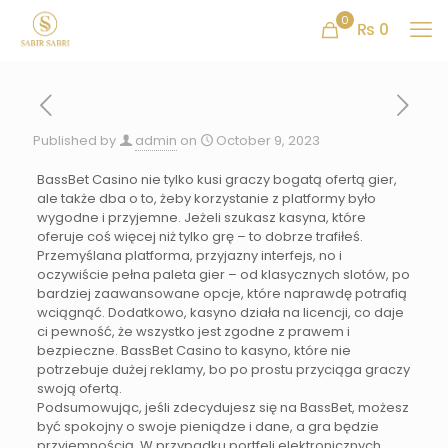
0
₨ 0
Published by
admin
on
October 9, 2023
BassBet Casino nie tylko kusi graczy bogatą ofertą gier,
ale także dba o to, żeby korzystanie z platformy było
wygodne i przyjemne. Jeżeli szukasz kasyna, które
oferuje coś więcej niż tylko grę – to dobrze trafiłeś.
Przemyślana platforma, przyjazny interfejs, no i
oczywiście pełna paleta gier – od klasycznych slotów, po
bardziej zaawansowane opcje, które naprawdę potrafią
wciągnąć. Dodatkowo, kasyno działa na licencji, co daje
ci pewność, że wszystko jest zgodne z prawem i
bezpieczne. BassBet Casino to kasyno, które nie
potrzebuje dużej reklamy, bo po prostu przyciąga graczy
swoją ofertą.
Podsumowując, jeśli zdecydujesz się na BassBet, możesz
być spokojny o swoje pieniądze i dane, a gra będzie
przyjemnością. W przypadku portfeli elektronicznych