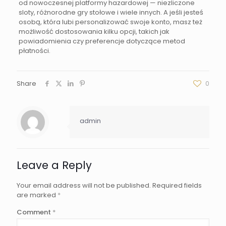
od nowoczesnej platformy hazardowej — niezliczone
sloty, różnorodne gry stołowe i wiele innych. A jeśli jesteś
osobą, która lubi personalizować swoje konto, masz też
możliwość dostosowania kilku opcji, takich jak
powiadomienia czy preferencje dotyczące metod
płatności.
Share
0
admin
Leave a Reply
Your email address will not be published.
Required fields
are marked
*
Comment
*