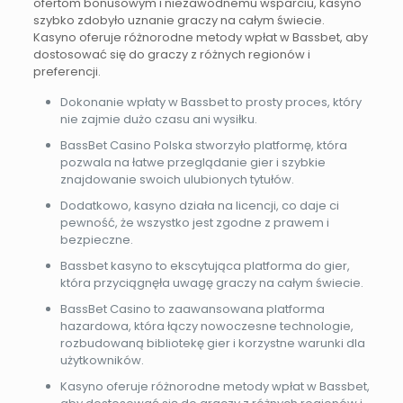
ofertom bonusowym i niezawodnemu wsparciu, kasyno
szybko zdobyło uznanie graczy na całym świecie.
Kasyno oferuje różnorodne metody wpłat w Bassbet, aby
dostosować się do graczy z różnych regionów i
preferencji.
Dokonanie wpłaty w Bassbet to prosty proces, który
nie zajmie dużo czasu ani wysiłku.
BassBet Casino Polska stworzyło platformę, która
pozwala na łatwe przeglądanie gier i szybkie
znajdowanie swoich ulubionych tytułów.
Dodatkowo, kasyno działa na licencji, co daje ci
pewność, że wszystko jest zgodne z prawem i
bezpieczne.
Bassbet kasyno to ekscytująca platforma do gier,
która przyciągnęła uwagę graczy na całym świecie.
BassBet Casino to zaawansowana platforma
hazardowa, która łączy nowoczesne technologie,
rozbudowaną bibliotekę gier i korzystne warunki dla
użytkowników.
Kasyno oferuje różnorodne metody wpłat w Bassbet,