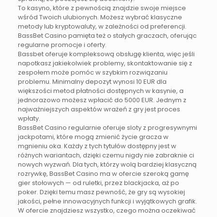
To kasyno, które z pewnością znajdzie swoje miejsce
wśród Twoich ulubionych. Możesz wybrać klasyczne
metody lub kryptowaluty, w zależności od preferencji.
BassBet Casino pamięta też o stałych graczach, oferując
regularne promocje i oferty.
Bassbet oferuje kompleksową obsługę klienta, więc jeśli
napotkasz jakiekolwiek problemy, skontaktowanie się z
zespołem może pomóc w szybkim rozwiązaniu
problemu. Minimalny depozyt wynosi 10 EUR dla
większości metod płatności dostępnych w kasynie, a
jednorazowo możesz wpłacić do 5000 EUR. Jednym z
najważniejszych aspektów wrażeń z gry jest proces
wpłaty.
BassBet Casino regularnie oferuje sloty z progresywnymi
jackpotami, które mogą zmienić życie gracza w
mgnieniu oka. Każdy z tych tytułów dostępny jest w
różnych wariantach, dzięki czemu nigdy nie zabraknie ci
nowych wyzwań. Dla tych, którzy wolą bardziej klasyczną
rozrywkę, BassBet Casino ma w ofercie szeroką gamę
gier stołowych — od ruletki, przez blackjacka, aż po
poker. Dzięki temu masz pewność, że gry są wysokiej
jakości, pełne innowacyjnych funkcji i wyjątkowych grafik.
W ofercie znajdziesz wszystko, czego można oczekiwać