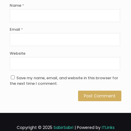
Name
*
Email
*
Website
Save my name, email, and website in this browser for
the next time I comment.
Copyright © 2025
SabirSabri
| Powered by
ITLinks