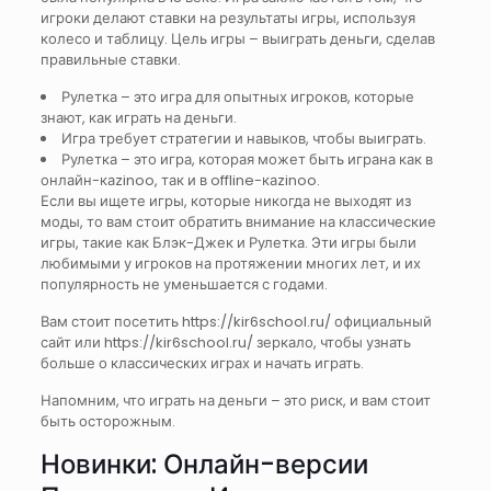
игроки делают ставки на результаты игры, используя
колесо и таблицу. Цель игры – выиграть деньги, сделав
правильные ставки.
Рулетка – это игра для опытных игроков, которые
знают, как играть на деньги.
Игра требует стратегии и навыков, чтобы выиграть.
Рулетка – это игра, которая может быть играна как в
онлайн-каzinoo, так и в offline-каzinoo.
Если вы ищете игры, которые никогда не выходят из
моды, то вам стоит обратить внимание на классические
игры, такие как Блэк-Джек и Рулетка. Эти игры были
любимыми у игроков на протяжении многих лет, и их
популярность не уменьшается с годами.
Вам стоит посетить https://kir6school.ru/ официальный
сайт или https://kir6school.ru/ зеркало, чтобы узнать
больше о классических играх и начать играть.
Напомним, что играть на деньги – это риск, и вам стоит
быть осторожным.
Новинки: Онлайн-версии