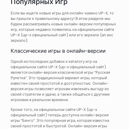
Популярных Игр
Если вы ищете новые игры для онлайн-казино UP-X, то
вы пришли к правильному адресу! В этом разделе мы
будем рассматривать новые онлайн-версии популярных
игр, которые недавно появились на официальном сайте
UP-X (up-x официальный сайт) или его зеркале (ап икс
зеркало).
Классические игры в онлайн-версии
Одной из последних добавок к каталогу игр на
официальном сайте UP-X (up-x официальный сайт)
является онлайн-версия классической игры “Русская
Рулетка”. Это традиционный вариант игры, который
известен своей простотой и доступностью. Онлайн-
версия игры позволяет игрокам извлекать выгоду из
своей стратегии и удачи, а также общаться с другими
игроками в реальном времени.
Кроме того, на официальном сайте UP-X (up-x
официальный сайт) теперь доступна онлайн-версия
игры “Бинго”. Это популярная игра, которая известна
своей простотой и быстротой. Онлайн-версия игры