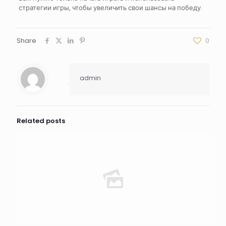
стратегии игры, чтобы увеличить свои шансы на победу.
Share
0
admin
Related posts