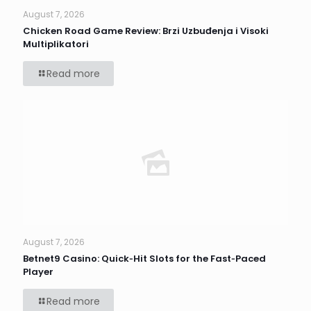
August 7, 2026
Chicken Road Game Review: Brzi Uzbuđenja i Visoki
Multiplikatori
Read more
August 7, 2026
Betnet9 Casino: Quick‑Hit Slots for the Fast‑Paced
Player
Read more