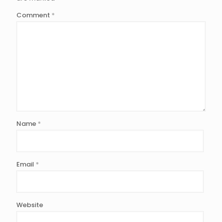
Comment
*
Name
*
Email
*
Website