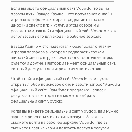
Если вы ищете официальный сайт Vavada, то вы на
правом пути. Вавада Казино – это популярная онлайн-
игровая платформа, которая предлагает игрокам
широкий спектр игр и услуг. В этом обзоре мы
рассмотрим, как найти официальный сайт Vavada и как
использовать его для входа на рабочее зеркало.
Вавада Казино – это надежная и безопасная онлайн-
игровая платформа, которая предлагает игрокам
широкий спектр игр, включая слоты, карточные игры,
рулетку и другие. Платформа имеет официальный сайт,
который доступен для игроков из многих стран.
Чтобы найти официальный сайт Vavada, вам нужно
открыть любое поисковое окно и ввести запрос “Vavada
официальный сайт”. Вам будет предложен список
результатов, из которых вы можете выбрать
официальный сайт Vavada.
Когда вы найдете официальный сайт Vavada, вам нужно
зарегистрироваться и открыть аккаунт. Затем вы
сможете войти на рабочее зеркало Vavada, где вы
сможете играть в игры и получать доступ к услугам