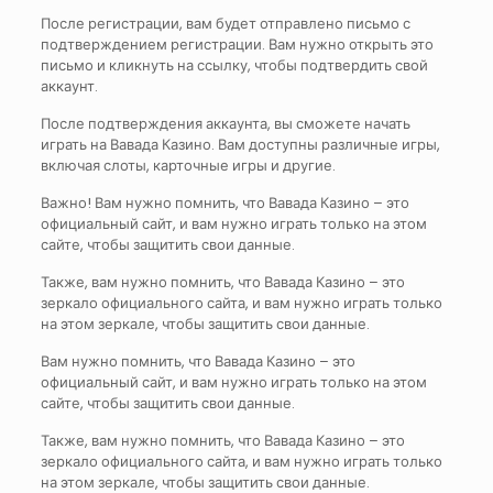
После регистрации, вам будет отправлено письмо с
подтверждением регистрации. Вам нужно открыть это
письмо и кликнуть на ссылку, чтобы подтвердить свой
аккаунт.
После подтверждения аккаунта, вы сможете начать
играть на Вавада Казино. Вам доступны различные игры,
включая слоты, карточные игры и другие.
Важно! Вам нужно помнить, что Вавада Казино – это
официальный сайт, и вам нужно играть только на этом
сайте, чтобы защитить свои данные.
Также, вам нужно помнить, что Вавада Казино – это
зеркало официального сайта, и вам нужно играть только
на этом зеркале, чтобы защитить свои данные.
Вам нужно помнить, что Вавада Казино – это
официальный сайт, и вам нужно играть только на этом
сайте, чтобы защитить свои данные.
Также, вам нужно помнить, что Вавада Казино – это
зеркало официального сайта, и вам нужно играть только
на этом зеркале, чтобы защитить свои данные.