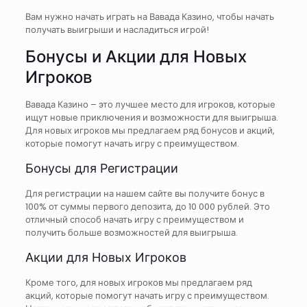
Вам нужно начать играть на Вавада Казино, чтобы начать
получать выигрыши и насладиться игрой!
Бонусы и Акции для Новых
Игроков
Вавада Казино – это лучшее место для игроков, которые
ищут новые приключения и возможности для выигрыша.
Для новых игроков мы предлагаем ряд бонусов и акций,
которые помогут начать игру с преимуществом.
Бонусы для Регистрации
Для регистрации на нашем сайте вы получите бонус в
100% от суммы первого депозита, до 10 000 рублей. Это
отличный способ начать игру с преимуществом и
получить больше возможностей для выигрыша.
Акции для Новых Игроков
Кроме того, для новых игроков мы предлагаем ряд
акций, которые помогут начать игру с преимуществом.