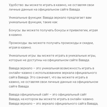
Удобство: вы можете играть в казино, не оставляя свои
личные данные на официальном сайте Вавада.
Уникальные функции: Вавада зеркало предлагает вам
уникальные функции, такие как:
Бонусы: вы можете получать бонусы и привилегии, играя
в казино.
Промокоды: вы можете получать промокоды и скидки,
играя в казино.
Уникальные игры: вы можете играть в уникальные игры,
которые не доступны на официальном сайте Вавада.
Вавада зеркало – это уникальная возможность играть в
онлайн-казино с использованием зеркала официального
сайта Вавада. Это означает, что вы можете играть в
казино, не оставляя свои личные данные на официальном
сайте Вавада.
Вавада официальный сайт – это официальный сайт
Вавада, на котором вы можете играть в онлайн-казино.
Вавада зеркало – это зеркало официального сайта Вавада,