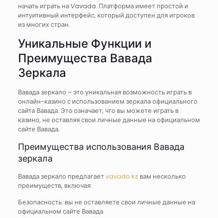
начать играть на Vavada. Платформа имеет простой и
интуитивный интерфейс, который доступен для игроков
из многих стран.
Уникальные Функции и
Преимущества Вавада
Зеркала
Вавада зеркало – это уникальная возможность играть в
онлайн-казино с использованием зеркала официального
сайта Вавада. Это означает, что вы можете играть в
казино, не оставляя свои личные данные на официальном
сайте Вавада.
Преимущества использования Вавада
зеркала
Вавада зеркало предлагает
vavada kz
вам несколько
преимуществ, включая:
Безопасность: вы не оставляете свои личные данные на
официальном сайте Вавада.