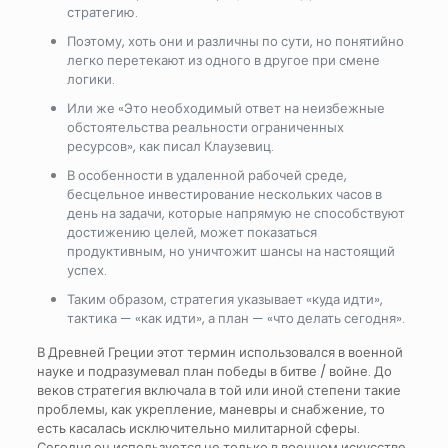
стратегию.
Поэтому, хоть они и различны по сути, но понятийно
легко перетекают из одного в другое при смене
логики.
Или же «Это необходимый ответ на неизбежные
обстоятельства реальности ограниченных
ресурсов», как писал Клаузевиц.
В особенности в удаленной рабочей среде,
бесцельное инвестирование нескольких часов в
день на задачи, которые напрямую не способствуют
достижению целей, может показаться
продуктивным, но уничтожит шансы на настоящий
успех.
Таким образом, стратегия указывает «куда идти»,
тактика — «как идти», а план — «что делать сегодня».
В Древней Греции этот термин использовался в военной
науке и подразумевал план победы в битве / войне. До
веков стратегия включала в той или иной степени такие
проблемы, как укрепление, маневры и снабжение, то
есть касалась исключительно милитарной сферы.
Сегодня он используется не только в военном искусстве,