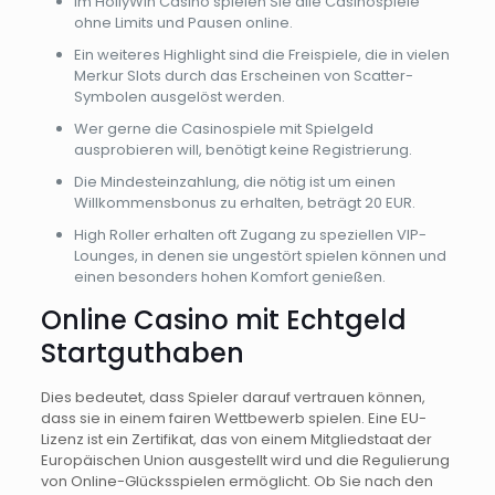
Im HollyWin Casino spielen Sie alle Casinospiele
ohne Limits und Pausen online.
Ein weiteres Highlight sind die Freispiele, die in vielen
Merkur Slots durch das Erscheinen von Scatter-
Symbolen ausgelöst werden.
Wer gerne die Casinospiele mit Spielgeld
ausprobieren will, benötigt keine Registrierung.
Die Mindesteinzahlung, die nötig ist um einen
Willkommensbonus zu erhalten, beträgt 20 EUR.
High Roller erhalten oft Zugang zu speziellen VIP-
Lounges, in denen sie ungestört spielen können und
einen besonders hohen Komfort genießen.
Online Casino mit Echtgeld
Startguthaben
Dies bedeutet, dass Spieler darauf vertrauen können,
dass sie in einem fairen Wettbewerb spielen. Eine EU-
Lizenz ist ein Zertifikat, das von einem Mitgliedstaat der
Europäischen Union ausgestellt wird und die Regulierung
von Online-Glücksspielen ermöglicht. Ob Sie nach den