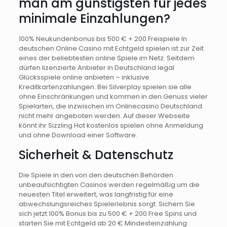
man am günstigsten für jedes
minimale Einzahlungen?
100% Neukundenbonus bis 500 € + 200 Freispiele In
deutschen Online Casino mit Echtgeld spielen ist zur Zeit
eines der beliebtesten online Spiele im Netz. Seitdem
dürfen lizenzierte Anbieter in Deutschland legal
Glücksspiele online anbieten – inklusive
Kreditkartenzahlungen. Bei Silverplay spielen sie alle
ohne Einschränkungen und kommen in den Genuss vieler
Spielarten, die inzwischen im Onlinecasino Deutschland
nicht mehr angeboten werden. Auf dieser Webseite
könnt ihr Sizzling Hot kostenlos spielen ohne Anmeldung
und ohne Download einer Software.
Sicherheit & Datenschutz
Die Spiele in den von den deutschen Behörden
unbeaufsichtigten Casinos werden regelmäßig um die
neuesten Titel erweitert, was langfristig für eine
abwechslungsreiches Spielerlebnis sorgt. Sichern Sie
sich jetzt 100% Bonus bis zu 500 € + 200 Free Spins und
starten Sie mit Echtgeld ab 20 € Mindesteinzahlung