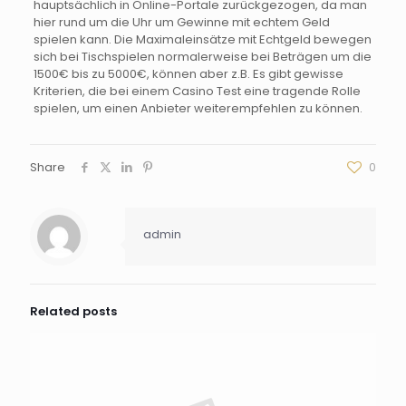
hauptsächlich in Online-Portale zurückgezogen, da man
hier rund um die Uhr um Gewinne mit echtem Geld
spielen kann. Die Maximaleinsätze mit Echtgeld bewegen
sich bei Tischspielen normalerweise bei Beträgen um die
1500€ bis zu 5000€, können aber z.B. Es gibt gewisse
Kriterien, die bei einem Casino Test eine tragende Rolle
spielen, um einen Anbieter weiterempfehlen zu können.
Share
0
admin
Related posts