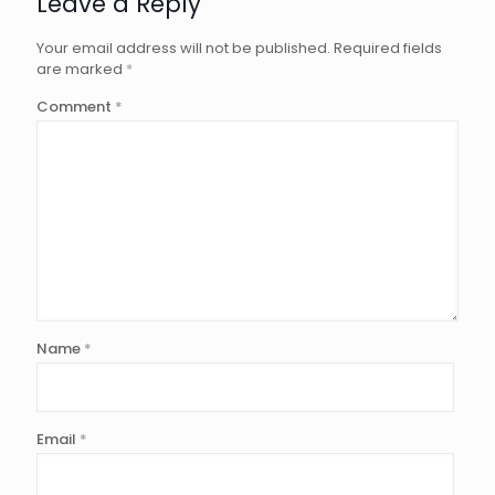
Leave a Reply
Your email address will not be published.
Required fields
are marked
*
Comment
*
Name
*
Email
*