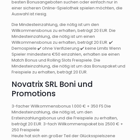
besten Bonusangeboten suchen oder einfach nur in
einer sicheren Online-Spielothek spielen möchten, die
Auswahl ist riesig.
Die Mindesteinzahlung, die nötig ist um den
Willkommensbonus zu erhalten, beträgt 20 EUR. Die
Mindesteinzahlung, die nötig ist um einen
Willkommensbonus zu erhalten, beträgt 20 EUR. ✔️
Demospiele ✔️ ohne Verifizierung ✔️ keine Limits Wenn
Spieler mindestens €50 einzahlen, erhalten sie einen
Match Bonus und Rolling Slots Freispiele. Die
Mindesteinzahlung, die nötig ist um das Bonuspaket und
Freispiele zu erhalten, beträgt 20 EUR.
Novatrix SRL Boni und
Promotions
3-facher Willkommensbonus 1.000 € + 350 FS Die
Mindesteinzahlung, die nötig ist, um den
Ersteinzahlungsbonus und die Freispiele zu erhalten,
beträgt 20 EUR. 3-fach Willkommenspaket bis 2500 € +
250 Freispiele
Heute hat sich ein großer Teil der Glücksspielszene