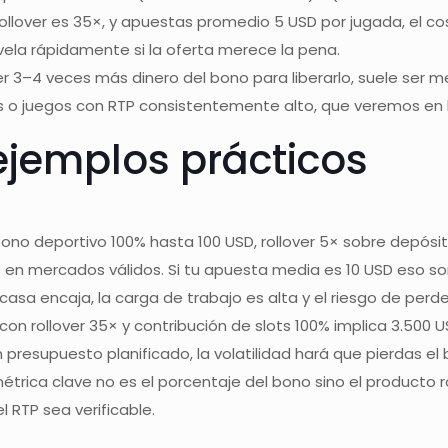
ollover es 35×, y apuestas promedio 5 USD por jugada, el c
vela rápidamente si la oferta merece la pena.
 3–4 veces más dinero del bono para liberarlo, suele ser mej
s o juegos con RTP consistentemente alto, que veremos en l
 ejemplos prácticos
ono deportivo 100% hasta 100 USD, rollover 5× sobre depósi
en mercados válidos. Si tu apuesta media es 10 USD eso so
sa encaja, la carga de trabajo es alta y el riesgo de perder 
on rollover 35× y contribución de slots 100% implica 3.500 U
presupuesto planificado, la volatilidad hará que pierdas el 
étrica clave no es el porcentaje del bono sino el producto r
l RTP sea verificable.