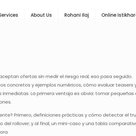
Services
About Us
Rohani Ilaj
Online Istikha
ceptan ofertas sin medir el riesgo real; eso pasa seguido.
asos concretos y ejemplos numéricos, cómo evaluar teasers 
nes inmediatas. La primera ventaja es obvia: tomar pequeñ
ones.
te? Primero, definiciones prácticas y cómo detectar el tru
to del rollover; y al final, un mini-caso y una tabla compar
ora.