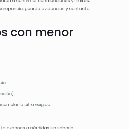
arán a confirmar contribuciones y límites.
discrepancia, guarda evidencias y contacta
nos con menor
ia.
esión).
umular la cifra exigida.
o te expones a pérdidas sin saberlo.