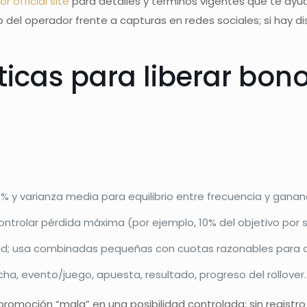
r official site
para detalles y términos vigentes que te ayud
eb del operador frente a capturas en redes sociales; si hay 
cticas para liberar bo
y varianza media para equilibrio entre frecuencia y gananc
ontrolar pérdida máxima (por ejemplo, 10% del objetivo por s
dad; usa combinadas pequeñas con cuotas razonables para ac
ha, evento/juego, apuesta, resultado, progreso del rollover.
na promoción “mala” en una posibilidad controlada; sin registr