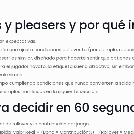
s y pleasers y por qué
an expectativas.
oción que ajusta condiciones del evento (por ejemplo, reduci
aser” es similar, diseñado para hacerte sentir que obtienes 
 Para el jugador novato, la etiqueta suena atractiva; sin em
ula simple.
empo cumpliendo condiciones que nunca convierten a saldo re
 ejemplos numéricos en la siguiente sección.
ra decidir en 60 segun
r de rollover y la contribución por juego.
ápida: Valor Real = (Bono × Contribución%) − (Rollover × Med