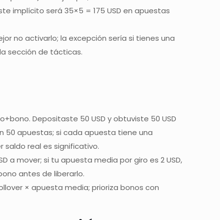
oste implícito será 35×5 = 175 USD en apuestas
or no activarlo; la excepción sería si tienes una
a sección de tácticas.
to+bono. Depositaste 50 USD y obtuviste 50 USD
n 50 apuestas; si cada apuesta tiene una
saldo real es significativo.
SD a mover; si tu apuesta media por giro es 2 USD,
bono antes de liberarlo.
ollover × apuesta media; prioriza bonos con