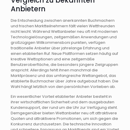
Vergleich zu bekannten
Anbietern
Die Entscheidung zwischen anerkannten Buchmachern
und frischen Marktteilnehmern fällt vielen Wettfreunden
nicht leicht. Während Wettanbieter neu oft mit modernen
Technologielösungen, zeitgemäßen Anwendungen und
großzügigen Willkommensboni punkten, verfügen
traditionelle Anbieter über jahrelange Erfahrung und
einen etablierten Ruf. Neue Plattformen setzen häufig auf
kreative Wettoptionen und eine zeitgemäße
Benutzeroberfläche, die besonders jüngere Zielgruppen
anspricht. Allerdings fehlt ihnen manchmal die
Marktpräsenz und das umfangreiche Wettangebot, das
etablierte Buchmacher über Jahre aufgebaut haben. Die
Wahl hängt letztlich von den persönlichen Vorlieben ab.
Ein wesentlicher Vorteil etablierter Anbieter besteht in
ihrer wirtschaftlichen Sicherheit und dem ausgebauten
Kundensupport, der rund um die Uhr zur Verfügung steht.
Demgegenüber bieten Wettanbieter neu oft attraktivere
Quoten und attraktivere Promotionen, um sich gegen die
Konkurrenz durchzusetzen. Die technische Innovation
und schnellere Anpassung an Markttrends sind ein Vorteil