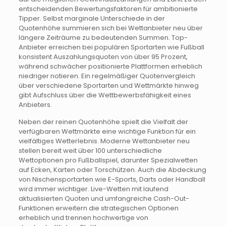
entscheidenden Bewertungsfaktoren für ambitionierte
Tipper. Selbst marginale Unterschiede in der
Quotenhöhe summieren sich bei Wettanbieter neu über
längere Zeiträume zu bedeutenden Summen. Top-
Anbieter erreichen bei populären Sportarten wie Fußball
konsistent Auszahlungsquoten von über 95 Prozent,
während schwächer positionierte Plattformen erheblich
niedriger notieren. Ein regelmäßiger Quotenvergleich
über verschiedene Sportarten und Wettmärkte hinweg
gibt Aufschluss über die Wettbewerbsfähigkeit eines
Anbieters.
Neben der reinen Quotenhöhe spielt die Vielfalt der
verfügbaren Wettmärkte eine wichtige Funktion für ein
vielfältiges Wetterlebnis. Moderne Wettanbieter neu
stellen bereit weit über 100 unterschiedliche
Wettoptionen pro Fußballspiel, darunter Spezialwetten
auf Ecken, Karten oder Torschützen. Auch die Abdeckung
von Nischensportarten wie E-Sports, Darts oder Handball
wird immer wichtiger. Live-Wetten mit laufend
aktualisierten Quoten und umfangreiche Cash-Out-
Funktionen erweitern die strategischen Optionen
erheblich und trennen hochwertige von