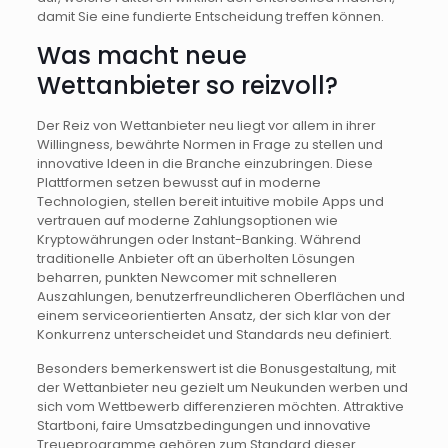
damit Sie eine fundierte Entscheidung treffen können.
Was macht neue
Wettanbieter so reizvoll?
Der Reiz von Wettanbieter neu liegt vor allem in ihrer
Willingness, bewährte Normen in Frage zu stellen und
innovative Ideen in die Branche einzubringen. Diese
Plattformen setzen bewusst auf in moderne
Technologien, stellen bereit intuitive mobile Apps und
vertrauen auf moderne Zahlungsoptionen wie
Kryptowährungen oder Instant-Banking. Während
traditionelle Anbieter oft an überholten Lösungen
beharren, punkten Newcomer mit schnelleren
Auszahlungen, benutzerfreundlicheren Oberflächen und
einem serviceorientierten Ansatz, der sich klar von der
Konkurrenz unterscheidet und Standards neu definiert.
Besonders bemerkenswert ist die Bonusgestaltung, mit
der Wettanbieter neu gezielt um Neukunden werben und
sich vom Wettbewerb differenzieren möchten. Attraktive
Startboni, faire Umsatzbedingungen und innovative
Treueprogramme gehören zum Standard dieser