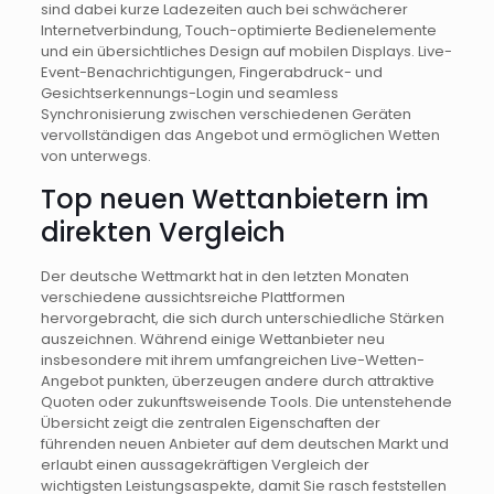
sind dabei kurze Ladezeiten auch bei schwächerer
Internetverbindung, Touch-optimierte Bedienelemente
und ein übersichtliches Design auf mobilen Displays. Live-
Event-Benachrichtigungen, Fingerabdruck- und
Gesichtserkennungs-Login und seamless
Synchronisierung zwischen verschiedenen Geräten
vervollständigen das Angebot und ermöglichen Wetten
von unterwegs.
Top neuen Wettanbietern im
direkten Vergleich
Der deutsche Wettmarkt hat in den letzten Monaten
verschiedene aussichtsreiche Plattformen
hervorgebracht, die sich durch unterschiedliche Stärken
auszeichnen. Während einige Wettanbieter neu
insbesondere mit ihrem umfangreichen Live-Wetten-
Angebot punkten, überzeugen andere durch attraktive
Quoten oder zukunftsweisende Tools. Die untenstehende
Übersicht zeigt die zentralen Eigenschaften der
führenden neuen Anbieter auf dem deutschen Markt und
erlaubt einen aussagekräftigen Vergleich der
wichtigsten Leistungsaspekte, damit Sie rasch feststellen