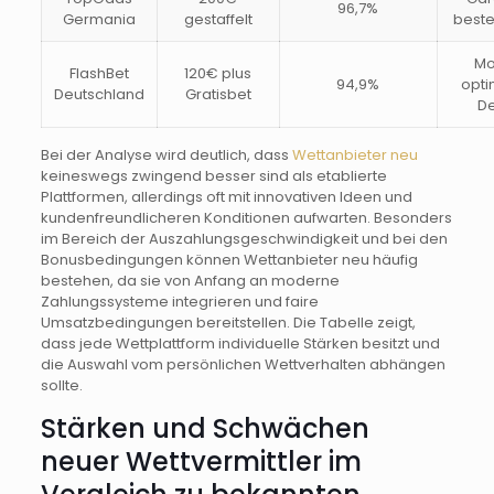
96,7%
Germania
gestaffelt
best
Mo
FlashBet
120€ plus
94,9%
opti
Deutschland
Gratisbet
D
Bei der Analyse wird deutlich, dass
Wettanbieter neu
keineswegs zwingend besser sind als etablierte
Plattformen, allerdings oft mit innovativen Ideen und
kundenfreundlicheren Konditionen aufwarten. Besonders
im Bereich der Auszahlungsgeschwindigkeit und bei den
Bonusbedingungen können Wettanbieter neu häufig
bestehen, da sie von Anfang an moderne
Zahlungssysteme integrieren und faire
Umsatzbedingungen bereitstellen. Die Tabelle zeigt,
dass jede Wettplattform individuelle Stärken besitzt und
die Auswahl vom persönlichen Wettverhalten abhängen
sollte.
Stärken und Schwächen
neuer Wettvermittler im