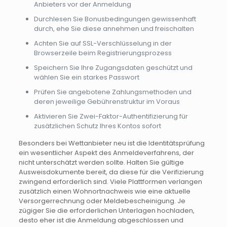
Anbieters vor der Anmeldung
Durchlesen Sie Bonusbedingungen gewissenhaft
durch, ehe Sie diese annehmen und freischalten
Achten Sie auf SSL-Verschlüsselung in der
Browserzeile beim Registrierungsprozess
Speichern Sie Ihre Zugangsdaten geschützt und
wählen Sie ein starkes Passwort
Prüfen Sie angebotene Zahlungsmethoden und
deren jeweilige Gebührenstruktur im Voraus
Aktivieren Sie Zwei-Faktor-Authentifizierung für
zusätzlichen Schutz Ihres Kontos sofort
Besonders bei Wettanbieter neu ist die Identitätsprüfung
ein wesentlicher Aspekt des Anmeldeverfahrens, der
nicht unterschätzt werden sollte. Halten Sie gültige
Ausweisdokumente bereit, da diese für die Verifizierung
zwingend erforderlich sind. Viele Plattformen verlangen
zusätzlich einen Wohnortnachweis wie eine aktuelle
Versorgerrechnung oder Meldebescheinigung. Je
zügiger Sie die erforderlichen Unterlagen hochladen,
desto eher ist die Anmeldung abgeschlossen und