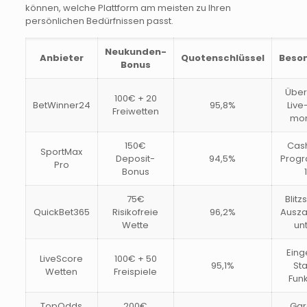
können, welche Plattform am meisten zu Ihren
persönlichen Bedürfnissen passt.
Neukunden-
Anbieter
Quotenschlüssel
Beson
Bonus
Über
100€ + 20
BetWinner24
95,8%
Live
Freiwetten
mon
150€
Cas
SportMax
Deposit-
94,5%
Prog
Pro
Bonus
75€
Blitz
QuickBet365
Risikofreie
96,2%
Ausz
Wette
un
Ein
LiveScore
100€ + 50
95,1%
Sta
Wetten
Freispiele
Fun
TopOdds
200€
Gar