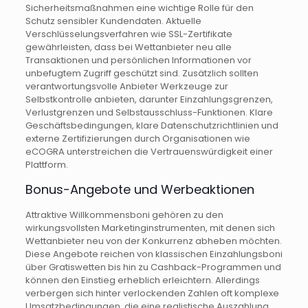
Sicherheitsmaßnahmen eine wichtige Rolle für den
Schutz sensibler Kundendaten. Aktuelle
Verschlüsselungsverfahren wie SSL-Zertifikate
gewährleisten, dass bei Wettanbieter neu alle
Transaktionen und persönlichen Informationen vor
unbefugtem Zugriff geschützt sind. Zusätzlich sollten
verantwortungsvolle Anbieter Werkzeuge zur
Selbstkontrolle anbieten, darunter Einzahlungsgrenzen,
Verlustgrenzen und Selbstausschluss-Funktionen. Klare
Geschäftsbedingungen, klare Datenschutzrichtlinien und
externe Zertifizierungen durch Organisationen wie
eCOGRA unterstreichen die Vertrauenswürdigkeit einer
Plattform.
Bonus-Angebote und Werbeaktionen
Attraktive Willkommensboni gehören zu den
wirkungsvollsten Marketinginstrumenten, mit denen sich
Wettanbieter neu von der Konkurrenz abheben möchten.
Diese Angebote reichen von klassischen Einzahlungsboni
über Gratiswetten bis hin zu Cashback-Programmen und
können den Einstieg erheblich erleichtern. Allerdings
verbergen sich hinter verlockenden Zahlen oft komplexe
Umsatzbedingungen, die eine realistische Auszahlung