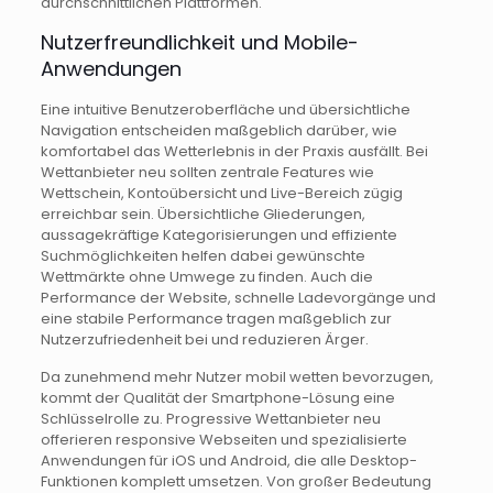
durchschnittlichen Plattformen.
Nutzerfreundlichkeit und Mobile-
Anwendungen
Eine intuitive Benutzeroberfläche und übersichtliche
Navigation entscheiden maßgeblich darüber, wie
komfortabel das Wetterlebnis in der Praxis ausfällt. Bei
Wettanbieter neu sollten zentrale Features wie
Wettschein, Kontoübersicht und Live-Bereich zügig
erreichbar sein. Übersichtliche Gliederungen,
aussagekräftige Kategorisierungen und effiziente
Suchmöglichkeiten helfen dabei gewünschte
Wettmärkte ohne Umwege zu finden. Auch die
Performance der Website, schnelle Ladevorgänge und
eine stabile Performance tragen maßgeblich zur
Nutzerzufriedenheit bei und reduzieren Ärger.
Da zunehmend mehr Nutzer mobil wetten bevorzugen,
kommt der Qualität der Smartphone-Lösung eine
Schlüsselrolle zu. Progressive Wettanbieter neu
offerieren responsive Webseiten und spezialisierte
Anwendungen für iOS und Android, die alle Desktop-
Funktionen komplett umsetzen. Von großer Bedeutung