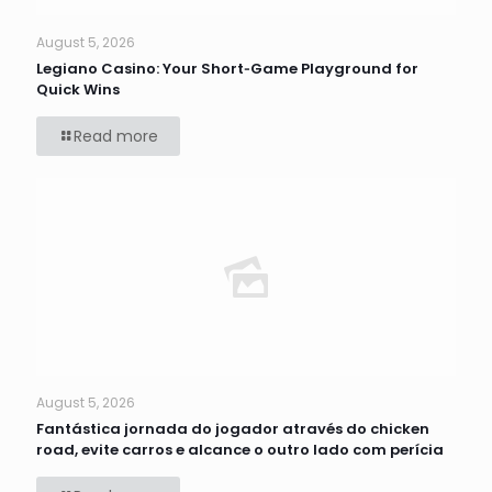
August 5, 2026
Legiano Casino: Your Short‑Game Playground for
Quick Wins
Read more
August 5, 2026
Fantástica jornada do jogador através do chicken
road, evite carros e alcance o outro lado com perícia