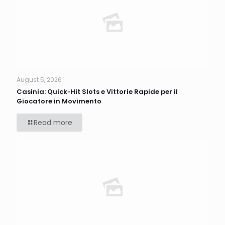
August 5, 2026
Casinia: Quick‑Hit Slots e Vittorie Rapide per il
Giocatore in Movimento
Read more