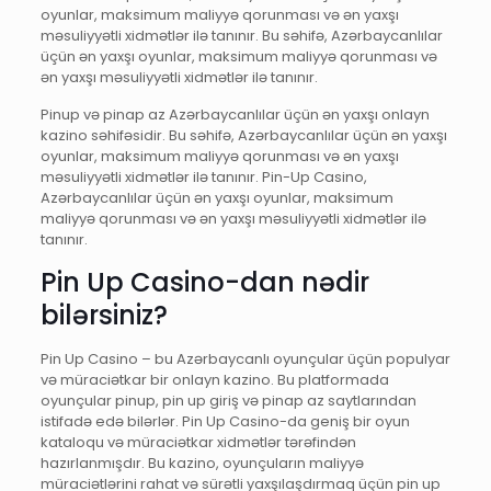
oyunlar, maksimum maliyyə qorunması və ən yaxşı
məsuliyyətli xidmətlər ilə tanınır. Bu səhifə, Azərbaycanlılar
üçün ən yaxşı oyunlar, maksimum maliyyə qorunması və
ən yaxşı məsuliyyətli xidmətlər ilə tanınır.
Pinup və pinap az Azərbaycanlılar üçün ən yaxşı onlayn
kazino səhifəsidir. Bu səhifə, Azərbaycanlılar üçün ən yaxşı
oyunlar, maksimum maliyyə qorunması və ən yaxşı
məsuliyyətli xidmətlər ilə tanınır. Pin-Up Casino,
Azərbaycanlılar üçün ən yaxşı oyunlar, maksimum
maliyyə qorunması və ən yaxşı məsuliyyətli xidmətlər ilə
tanınır.
Pin Up Casino-dan nədir
bilərsiniz?
Pin Up Casino – bu Azərbaycanlı oyunçular üçün populyar
və müraciətkar bir onlayn kazino. Bu platformada
oyunçular pinup, pin up giriş və pinap az saytlarından
istifadə edə bilərlər. Pin Up Casino-da geniş bir oyun
kataloqu və müraciətkar xidmətlər tərəfindən
hazırlanmışdır. Bu kazino, oyunçuların maliyyə
müraciətlərini rahat və sürətli yaxşılaşdırmaq üçün pin up