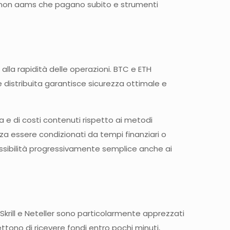
no non aams che pagano subito e strumenti
 alla rapidità delle operazioni. BTC e ETH
e distribuita garantisce sicurezza ottimale e
a e di costi contenuti rispetto ai metodi
enza essere condizionati da tempi finanziari o
 possibilità progressivamente semplice anche ai
Skrill e Neteller sono particolarmente apprezzati
ttono di ricevere fondi entro pochi minuti,