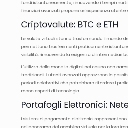
fondi istantaneamente, rimuovendo i tempi morti 
finanziari avanzati propone un’esperienza utente e
Criptovalute: BTC e ETH
Le valute virtuali stanno trasformando il mondo dei 
permettono trasferimenti praticamente istantanei, 
visibilità, rimuovendo la esigenza di intermediari 
L’utilizzo delle monete digitali nei casino non aam
tradizionali. I utenti avanzati apprezzano la possib
periodi celebrativi che potrebbero ritardare i prel
meno esperti di tecnologia.
Portafogli Elettronici: Nete
I sistemi di pagamento elettronici rappresentano i
nel panorama del gambling virtuale per la loro imm