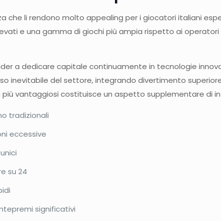
orza che li rendono molto appealing per i giocatori italiani es
 elevati e una gamma di giochi più ampia rispetto ai operatori 
er a dedicare capitale continuamente in tecnologie innovative
inevitabile del settore, integrando divertimento superiore
iù vantaggiosi costituisce un aspetto supplementare di inte
o tradizionali
oni eccessive
unici
re su 24
pidi
tepremi significativi