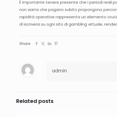
È importante tenere presente che i periodi reali pos
non aams che pagano subito propongono percorsi acce
rapidità operative rappresenta un elemento crucia
di iscriversi su ogni sito di gambling virtuale, ren
Share
admin
Related posts