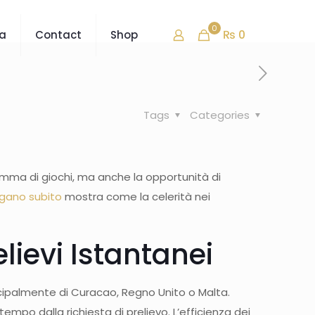
0
₨ 0
ra
Contact
Shop
Tags
Categories
amma di giochi, ma anche la opportunità di
gano subito
mostra come la celerità nei
lievi Istantanei
ncipalmente di Curacao, Regno Unito o Malta.
tempo dalla richiesta di prelievo. L’efficienza dei