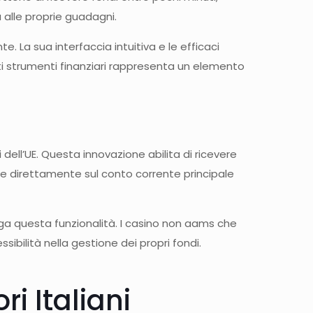
 alle proprie guadagni.
 La sua interfaccia intuitiva e le efficaci
sti strumenti finanziari rappresenta un elemento
dell’UE. Questa innovazione abilita di ricevere
ere direttamente sul conto corrente principale
onga questa funzionalità. I casino non aams che
ibilità nella gestione dei propri fondi.
i Italiani