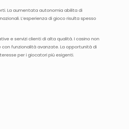
perti. La aumentata autonomia abilita di
nazionali. L’esperienza di gioco risulta spesso
 e servizi clienti di alta qualità. I casino non
 con funzionalità avanzate. La opportunità di
resse per i giocatori più esigenti.