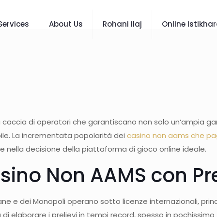
Services
About Us
Rohani Ilaj
Online Istikha
lla caccia di operatori che garantiscano non solo un’ampia g
bile. La incrementata popolarità dei
casino non aams che pa
 nella decisione della piattaforma di gioco online ideale.
Casino Non AAMS con Pre
ane e dei Monopoli operano sotto licenze internazionali, pri
à di elaborare i prelievi in tempi record, spesso in pochissimo 