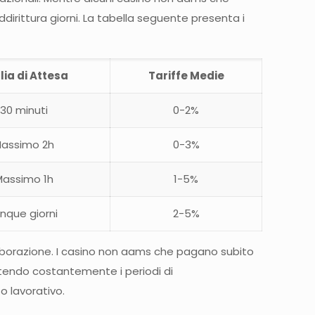
irittura giorni. La tabella seguente presenta i
lia di Attesa
Tariffe Medie
30 minuti
0-2%
assimo 2h
0-3%
Massimo 1h
1-5%
inque giorni
2-5%
aborazione. I casino non aams che pagano subito
ttendo costantemente i periodi di
o lavorativo.