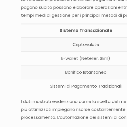
pagano subito possono elaborare operazioni entro 
tempi medi di gestione per i principali metodi di 
Sistema Transazionale
Criptovalute
E-wallet (Neteller, Skrill)
Bonifico Istantaneo
Sistemi di Pagamento Tradizionali
I dati mostrati evidenziano come la scelta del m
più ottimizzati impiegano risorse costantemente 
processamento. L’automazione dei sistemi di contr