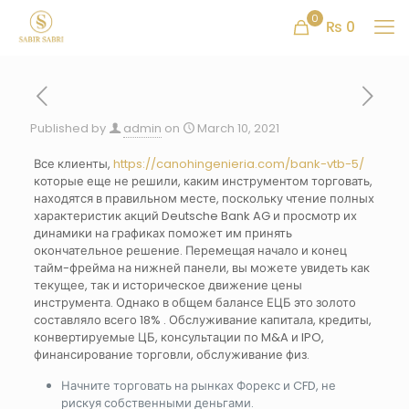
0
₨ 0
Published by
admin
on
March 10, 2021
Все клиенты,
https://canohingenieria.com/bank-vtb-5/
которые еще не решили, каким инструментом торговать,
находятся в правильном месте, поскольку чтение полных
характеристик акций Deutsche Bank AG и просмотр их
динамики на графиках поможет им принять
окончательное решение. Перемещая начало и конец
тайм-фрейма на нижней панели, вы можете увидеть как
текущее, так и историческое движение цены
инструмента. Однако в общем балансе ЕЦБ это золото
составляло всего 18% . Обслуживание капитала, кредиты,
конвертируемые ЦБ, консультации по M&A и IPO,
финансирование торговли, обслуживание физ.
Начните торговать на рынках Форекс и CFD, не
рискуя собственными деньгами.