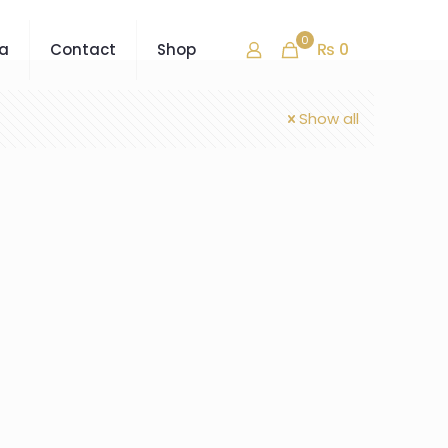
0
₨ 0
ra
Contact
Shop
Show all