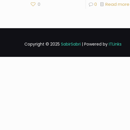
0
0
Read more
Copyright © 2025
SabirSabri
| Powered by
ITLinks