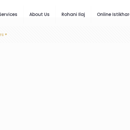
Services
About Us
Rohani Ilaj
Online Istikha
rs