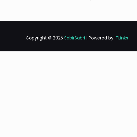
Copyright © 2025
SabirSabri
| Powered by
ITLinks