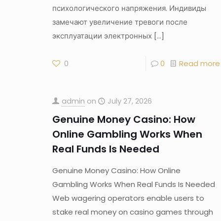
психологического напряжения. Индивиды
замечают увеличение тревоги после
эксплуатации электронных
[…]
0
0
Read more
admin
on
July 27, 2026
Genuine Money Casino: How
Online Gambling Works When
Real Funds Is Needed
Genuine Money Casino: How Online
Gambling Works When Real Funds Is Needed
Web wagering operators enable users to
stake real money on casino games through