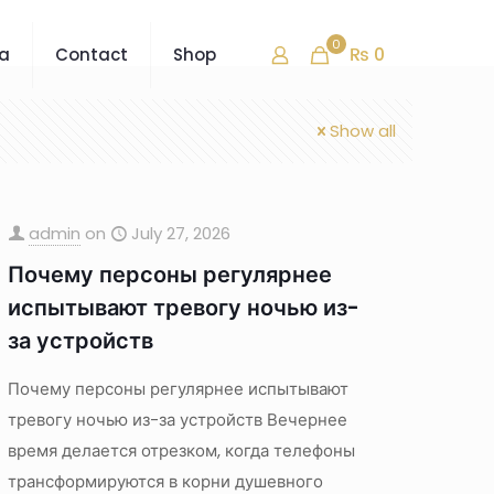
0
₨ 0
ra
Contact
Shop
Show all
admin
on
July 27, 2026
Почему персоны регулярнее
испытывают тревогу ночью из-
за устройств
Почему персоны регулярнее испытывают
тревогу ночью из-за устройств Вечернее
время делается отрезком, когда телефоны
трансформируются в корни душевного