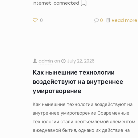
internet-connected
[…]
0
0
Read more
admin
on
July 22, 2026
Как нынешние технологии
воздействуют на внутреннее
умиротворение
Как нынешние технологии воздействуют на
внутреннее умиротворение Современные
технологии стали неотъемлемой элементом
ежедневной бытия, однако их действие на