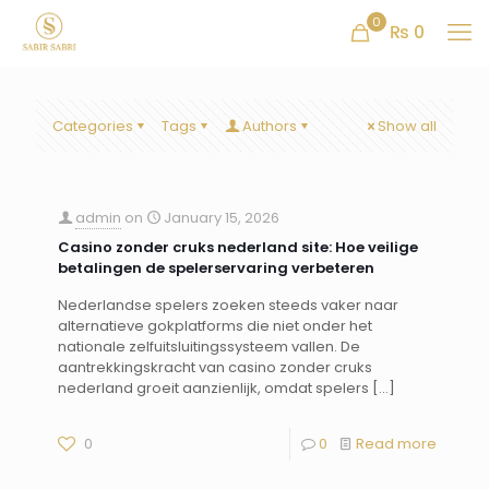
0
₨ 0
Categories
Tags
Authors
Show all
admin
on
January 15, 2026
Casino zonder cruks nederland site: Hoe veilige
betalingen de spelerservaring verbeteren
Nederlandse spelers zoeken steeds vaker naar
alternatieve gokplatforms die niet onder het
nationale zelfuitsluitingssysteem vallen. De
aantrekkingskracht van casino zonder cruks
nederland groeit aanzienlijk, omdat spelers
[…]
0
0
Read more