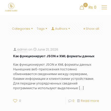
0
₨ 0
Categories
Tags
Authors
Show all
admin
on
June 21, 2026
Как функционируют JSON и XML форматы данных
Как функционируют JSON и XML форматы данных
Нынешние веб-приложения постоянно
обмениваются сведениями между серверами,
базами информации и клиентскими устройствами.
Для передачи упорядоченных сведений
программисты используют выделенные
[…]
0
0
Read more