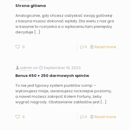
Strona główna
Analogicznie, gdy chcesz odzyskać swoją gotówkę
z kasyna musisz dokonać wpłaty. Dla wielu z nas gra
w kasynie to rozrywka a o wpłaceniu tam pieniędzy
decyduje
[…]
0
0
Read more
admin
on
September 19, 2023
Bonus 450 + 250 darmowych spinów
To nie jest typowy system punktów comp –
wykonujesz misje, awansujesz na kolejne poziomy,
a nawet możesz zakręcić Kołem Fortuny, żeby
wygrać nagrody. Obstawianie zakładów jest
[…]
0
0
Read more