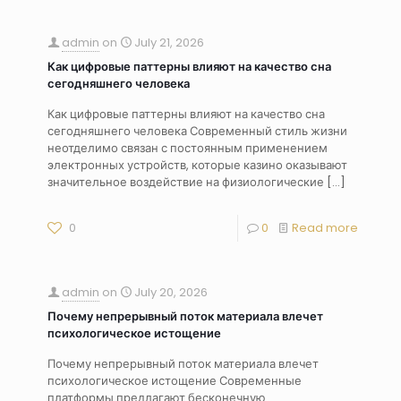
admin
on
July 21, 2026
Как цифровые паттерны влияют на качество сна
сегодняшнего человека
Как цифровые паттерны влияют на качество сна
сегодняшнего человека Современный стиль жизни
неотделимо связан с постоянным применением
электронных устройств, которые казино оказывают
значительное воздействие на физиологические
[…]
0
0
Read more
admin
on
July 20, 2026
Почему непрерывный поток материала влечет
психологическое истощение
Почему непрерывный поток материала влечет
психологическое истощение Современные
платформы предлагают бесконечную