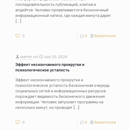
последовательность публикаций, клипов и
апдейтов. Человек проваливается в бесконечный
информационный натиск, где каждая минута дарит
[…]
0
0
Read more
admin
on
July 20, 2026
Эффект нескончаемого прокрутки и
психологическое усталость
Эффект нескончаемого прокрутки и
психологическое усталость Бесконечная очередь
социальных сетей и информационных ресурсов
порождает видимость бесконечного движения
информации. Человек запускает программу на
несколько минут, но проводит
[…]
0
0
Read more