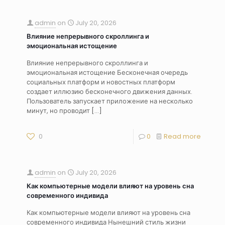
admin
on
July 20, 2026
Влияние непрерывного скроллинга и
эмоциональная истощение
Влияние непрерывного скроллинга и
эмоциональная истощение Бесконечная очередь
социальных платформ и новостных платформ
создает иллюзию бесконечного движения данных.
Пользователь запускает приложение на несколько
минут, но проводит
[…]
0
0
Read more
admin
on
July 20, 2026
Как компьютерные модели влияют на уровень сна
современного индивида
Как компьютерные модели влияют на уровень сна
современного индивида Нынешний стиль жизни