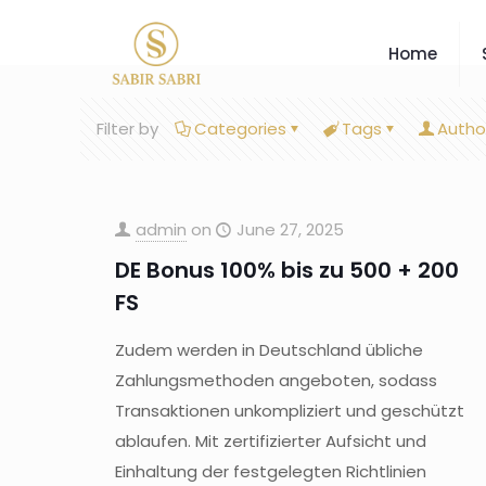
Home
Filter by
Categories
Tags
Autho
admin
on
June 27, 2025
DE Bonus 100% bis zu 500 + 200
FS
Zudem werden in Deutschland übliche
Zahlungsmethoden angeboten, sodass
Transaktionen unkompliziert und geschützt
ablaufen. Mit zertifizierter Aufsicht und
Einhaltung der festgelegten Richtlinien