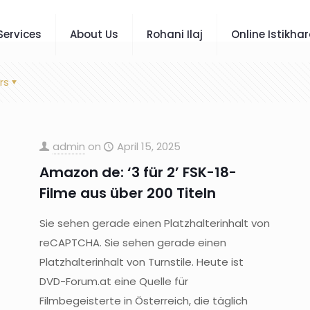
Services
About Us
Rohani Ilaj
Online Istikha
rs
admin
on
April 15, 2025
Amazon de: ‘3 für 2’ FSK-18-
Filme aus über 200 Titeln
Sie sehen gerade einen Platzhalterinhalt von
reCAPTCHA. Sie sehen gerade einen
Platzhalterinhalt von Turnstile. Heute ist
DVD-Forum.at eine Quelle für
Filmbegeisterte in Österreich, die täglich