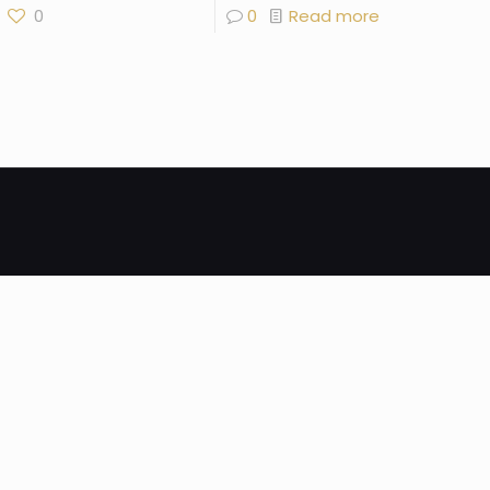
0
0
Read more