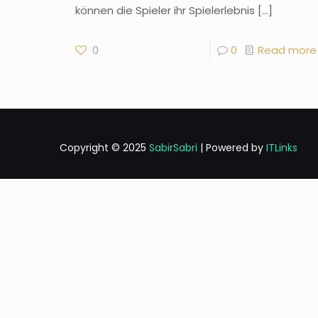
können die Spieler ihr Spielerlebnis
[…]
0
0
Read more
Copyright © 2025
SabirSabri
| Powered by
ITLinks