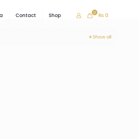
0
₨ 0
ra
Contact
Shop
Show all