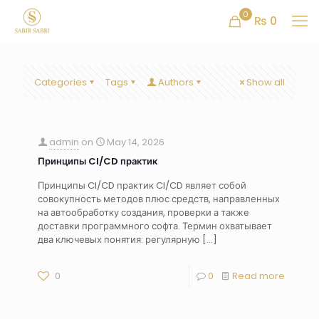
0
₨ 0
Categories
Tags
Authors
Show all
admin
on
May 14, 2026
Принципы CI/CD практик
Принципы CI/CD практик CI/CD являет собой
совокупность методов плюс средств, направленных
на автообработку создания, проверки а также
доставки программного софта. Термин охватывает
два ключевых понятия: регулярную
[…]
0
0
Read more