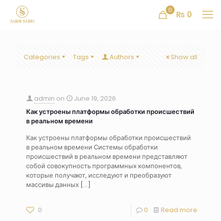
0
₨ 0
Categories
Tags
Authors
Show all
admin
on
June 19, 2026
Как устроены платформы обработки происшествий
в реальном времени
Как устроены платформы обработки происшествий
в реальном времени Системы обработки
происшествий в реальном времени представляют
собой совокупность программных компонентов,
которые получают, исследуют и преобразуют
массивы данных
[…]
0
0
Read more