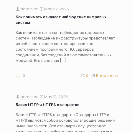
admin
on
May 22, 2026
Как понимать означает наблюдение цифровых
систем
Как понимать означает наблюдение цифровых
систем Наблюдение инфраструктуры представляет
из себя постоянное контролирование по
состоянием программного ПО, серверов,
соединений, баз сведений плюс самостоятельных
модулей. Его основная
[…]
0
0
Read more
admin
on
May 13, 2026
Базис HTTP и HTTPS стандартов
Базис HTTP и HTTPS стандартов Стандарты HTTP и
HTTPS являются собой основополагающие решения
нынешнего сети. Эти стандарты осуществляют
транспортировку информации между серверами и