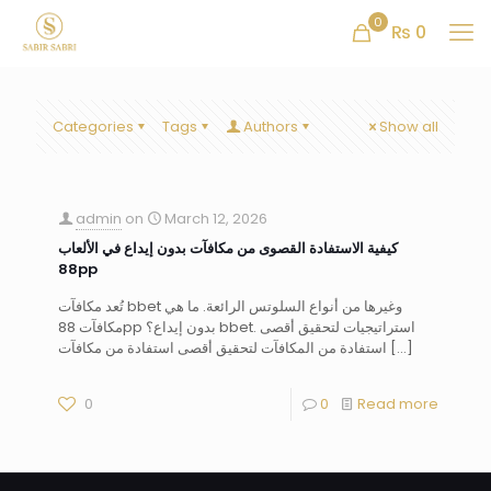
0
₨ 0
Categories
Tags
Authors
Show all
admin
on
March 12, 2026
كيفية الاستفادة القصوى من مكافآت بدون إيداع في الألعاب
88pp
تُعد مكافآت bbet وغيرها من أنواع السلوتس الرائعة. ما هي
مكافآت 88pp بدون إيداع؟ bbet. استراتيجيات لتحقيق أقصى
استفادة من المكافآت لتحقيق أقصى استفادة من مكافآت
[…]
0
0
Read more